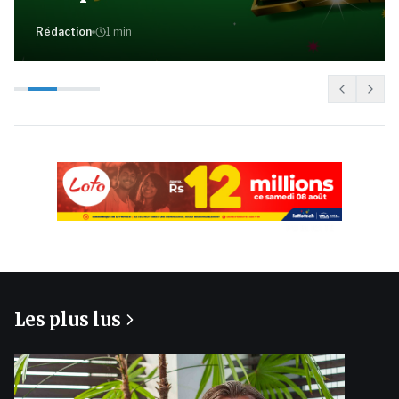
Rédaction
1
min
PUBLICITÉ
Les plus lus