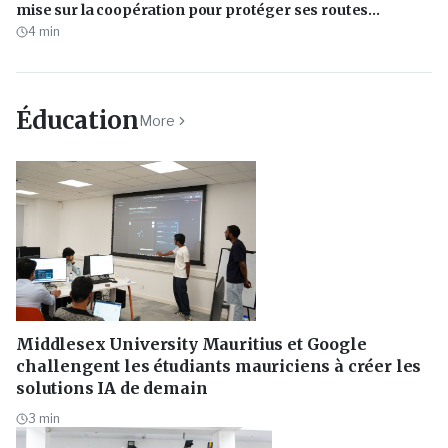
mise sur la coopération pour protéger ses routes
maritimes stratégiques
4
min
Éducation
More
Middlesex University Mauritius et Google
challengent les étudiants mauriciens à créer les
solutions IA de demain
3
min