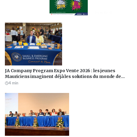
PUBLICITÉ
JA Company Program Expo Vente 2026 : les jeunes
Mauriciens imaginent déjà les solutions du monde de
demain
4
min