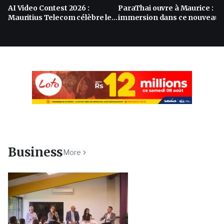
AI Video Contest 2026 :
ParaThai ouvre à Maurice :
Mauritius Telecom célèbre les
immersion dans ce nouveau
talents de l’intelligence
restaurant thaï au So’Flo by
artificielle
Ascencia
PUBLICITÉ
Business
More