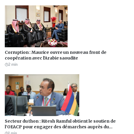
Corruption : Maurice ouvre un nouveau front de
coopération avec l’Arabie saoudite
2
min
Secteur du thon : Ritesh Ramful obtient le soutien de
l’OEACP pour engager des démarches auprès du
Royaume-Uni
1
min