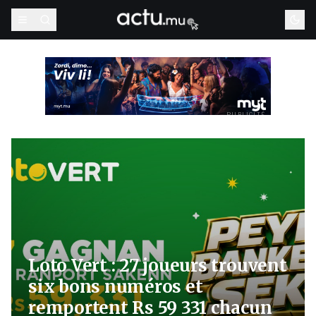
PUBLICITÉ
Loto Vert : 27 joueurs trouvent
six bons numéros et
remportent Rs 59 331 chacun