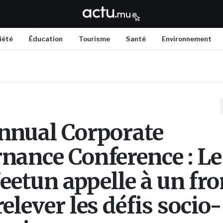
iété
Éducation
Tourisme
Santé
Environnement
nnual Corporate
nance Conference : Le
Jeetun appelle à un fro
elever les défis socio-