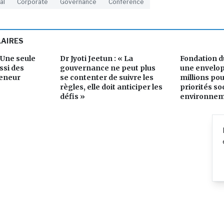
al
Corporate
Governance
Conference
LAIRES
, Une seule
Dr Jyoti Jeetun : « La
Fondation d
ussi des
gouvernance ne peut plus
une envelop
eneur
se contenter de suivre les
millions pou
règles, elle doit anticiper les
priorités so
défis »
environnem