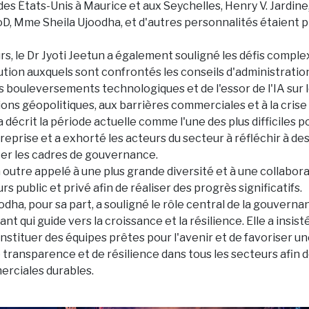
s États-Unis à Maurice et aux Seychelles, Henry V. Jardine, 
D, Mme Sheila Ujoodha, et d'autres personnalités étaient 
rs, le Dr Jyoti Jeetun a également souligné les défis comple
tion auxquels sont confrontés les conseils d'administrati
s bouleversements technologiques et de l'essor de l'IA sur 
sions géopolitiques, aux barrières commerciales et à la cri
 a décrit la période actuelle comme l'une des plus difficiles p
reprise et a exhorté les acteurs du secteur à réfléchir à de
cer les cadres de gouvernance.
n outre appelé à une plus grande diversité et à une collabor
rs public et privé afin de réaliser des progrès significatifs.
dha, pour sa part, a souligné le rôle central de la gouverna
lant qui guide vers la croissance et la résilience. Elle a insisté
nstituer des équipes prêtes pour l'avenir et de favoriser un
 transparence et de résilience dans tous les secteurs afin 
rciales durables.