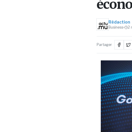
écon
Rédaction
Business
2
Partager