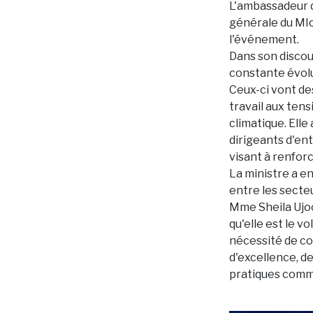
L'ambassadeur de
générale du MIo
l'événement.
Dans son discou
constante évolu
Ceux-ci vont de
travail aux ten
climatique. Elle
dirigeants d'ent
visant à renfor
La ministre a e
entre les secteu
Mme Sheila Ujoo
qu'elle est le vo
nécessité de co
d'excellence, de
pratiques comme