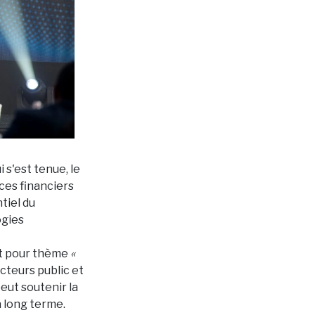
s'est tenue, le
ices financiers
tiel du
ogies
ait pour thème
«
cteurs public et
eut soutenir la
à long terme.