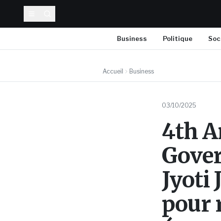
Business
Politique
Soc
Accueil
Business
03/10/2025
4th A
Gover
Jyoti 
pour r