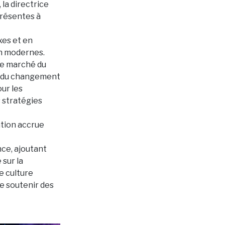
la directrice
présentes à
xes et en
on modernes.
le marché du
se du changement
our les
s stratégies
ation accrue
nce, ajoutant
 sur la
e culture
de soutenir des