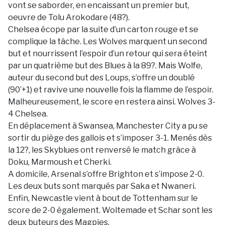
vont se saborder, en encaissant un premier but,
oeuvre de Tolu Arokodare (48?).
Chelsea écope par la suite d’un carton rouge et se
complique la tâche. Les Wolves marquent un second
but et nourrissent l’espoir d’un retour qui sera éteint
par un quatrième but des Blues à la 89?. Mais Wolfe,
auteur du second but des Loups, s’offre un doublé
(90’+1) et ravive une nouvelle fois la flamme de l’espoir.
Malheureusement, le score en restera ainsi. Wolves 3-
4 Chelsea.
En déplacement à Swansea, Manchester City a pu se
sortir du piège des gallois et s’imposer 3-1. Menés dès
la 12?, les Skyblues ont renversé le match grâce à
Doku, Marmoush et Cherki.
A domicile, Arsenal s’offre Brighton et s’impose 2-0.
Les deux buts sont marqués par Saka et Nwaneri.
Enfin, Newcastle vient à bout de Tottenham sur le
score de 2-0 également. Woltemade et Schar sont les
deux buteurs des Magpies.