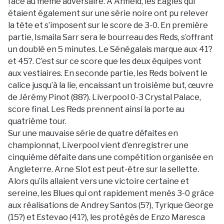
face au même adversaire. A Anfield, les Eagles qui
étaient également sur une série noire ont pu relever
la tête et s’imposent sur le score de 3-0. En première
partie, Ismaila Sarr sera le bourreau des Reds, s’offrant
un doublé en 5 minutes. Le Sénégalais marque aux 41?
et 45?. C’est sur ce score que les deux équipes vont
aux vestiaires. En seconde partie, les Reds boivent le
calice jusqu’à la lie, encaissant un troisième but, œuvre
de Jérémy Pinot (88?). Liverpool 0-3 Crystal Palace,
score final. Les Reds prennent ainsi la porte au
quatrième tour.
Sur une mauvaise série de quatre défaites en
championnat, Liverpool vient d’enregistrer une
cinquième défaite dans une compétition organisée en
Angleterre. Arne Slot est peut-être sur la sellette.
Alors qu’ils allaient vers une victoire certaine et
sereine, les Blues qui ont rapidement menés 3-0 grâce
aux réalisations de Andrey Santos (5?), Tyrique George
(15?) et Estevao (41?), les protégés de Enzo Maresca