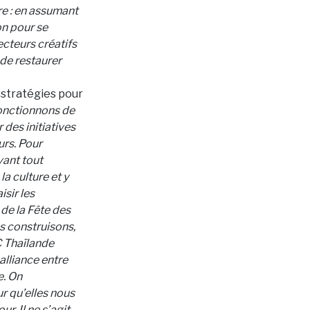
re : en assumant
on pour se
ecteurs créatifs
 de restaurer
 stratégies pour
fonctionnons de
 des initiatives
eurs. Pour
vant tout
a culture et y
sir les
de la Fête des
s construisons,
C Thaïlande
alliance entre
e. On
r qu’elles nous
r. Il ne s’agit