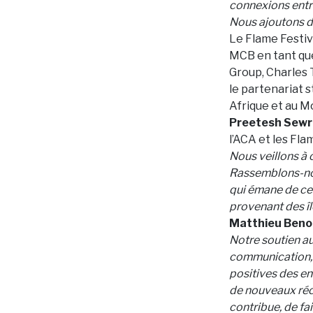
connexions entre
Nous ajoutons de
Le Flame Festiv
MCB en tant que
Group, Charles 
le partenariat s
Afrique et au M
Preetesh Sewra
l’ACA et les Fl
Nous veillons à 
Rassemblons-nou
qui émane de cet
provenant des îl
Matthieu Benoi
Notre soutien au
communication, d
positives des en
de nouveaux réci
contribue, de fai