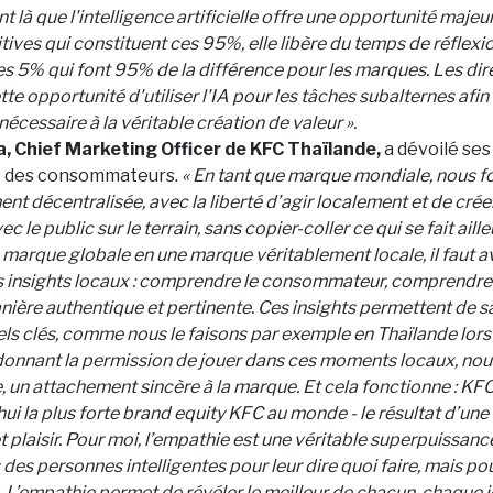
t là que l'intelligence artificielle offre une opportunité majeu
itives qui constituent ces 95%, elle libère du temps de réflexi
es 5% qui font 95% de la différence pour les marques. Les dir
tte opportunité d'utiliser l'IA pour les tâches subalternes afin
écessaire à la véritable création de valeur ».
, Chief Marketing Officer de KFC Thaïlande,
a dévoilé ses
it des consommateurs.
« En tant que marque mondiale, nous 
nt décentralisée, avec la liberté d’agir localement et de créer
c le public sur le terrain, sans copier-coller ce qui se fait aill
marque globale en une marque véritablement locale, il faut a
s insights locaux : comprendre le consommateur, comprendre l
nière authentique et pertinente. Ces insights permettent de sai
s clés, comme nous le faisons par exemple en Thaïlande lors 
donnant la permission de jouer dans ces moments locaux, nou
e, un attachement sincère à la marque. Et cela fonctionne : KF
hui la plus forte brand equity KFC au monde - le résultat d’une 
et plaisir. Pour moi, l’empathie est une véritable superpuissanc
es personnes intelligentes pour leur dire quoi faire, mais pou
. L’empathie permet de révéler le meilleur de chacun, chaque jou