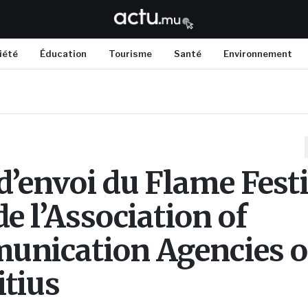
iété
Éducation
Tourisme
Santé
Environnement
d’envoi du Flame Festi
e l’Association of
nication Agencies o
tius