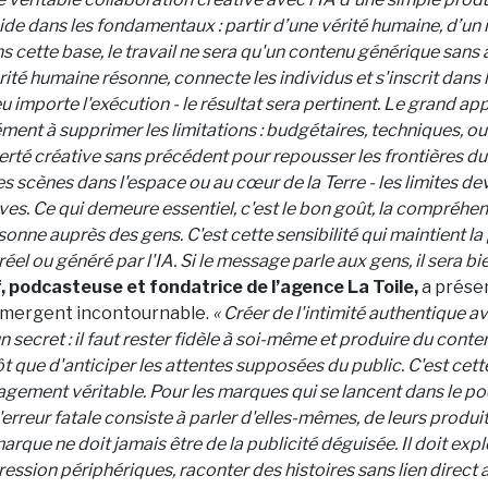
de dans les fondamentaux : partir d’une vérité humaine, d’un 
s cette base, le travail ne sera qu'un contenu générique sans
rité humaine résonne, connecte les individus et s'inscrit dans 
eu importe l'exécution - le résultat sera pertinent. Le grand app
ment à supprimer les limitations : budgétaires, techniques, o
iberté créative sans précédent pour repousser les frontières du
s scènes dans l'espace ou au cœur de la Terre - les limites de
es. Ce qui demeure essentiel, c'est le bon goût, la compréhen
sonne auprès des gens. C'est cette sensibilité qui maintient la
t réel ou généré par l'IA. Si le message parle aux gens, il sera bi
 podcasteuse et fondatrice de l’agence La Toile,
a prése
mergent incontournable.
« Créer de l'intimité authentique 
 secret : il faut rester fidèle à soi-même et produire du conte
ôt que d'anticiper les attentes supposées du public. C'est cett
agement véritable. Pour les marques qui se lancent dans le pod
'erreur fatale consiste à parler d'elles-mêmes, de leurs produi
rque ne doit jamais être de la publicité déguisée. Il doit exp
ression périphériques, raconter des histoires sans lien direct 