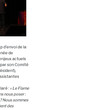
 d'envoi de la
rnée de
 enjeux actuels
é par son Comité
ésident),
assistantes
laré :
« Le Flame
ns nous poser :
s ? Nous sommes
éent des