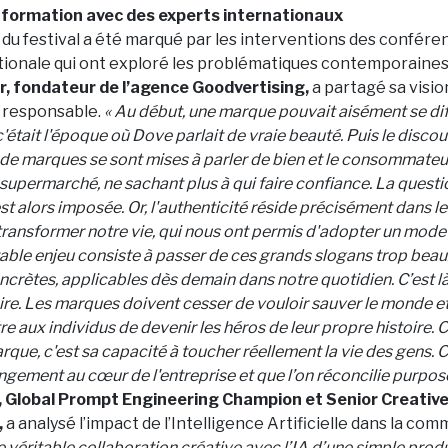
 formation avec des experts internationaux
 du festival a été marqué par les interventions des confére
tionale qui ont exploré les problématiques contemporaines
, fondateur de l’agence Goodvertising,
a partagé sa visio
 responsable.
« Au début, une marque pouvait aisément se dif
 c'était l'époque où Dove parlait de vraie beauté. Puis le discou
t de marques se sont mises à parler de bien et le consommateu
upermarché, ne sachant plus à qui faire confiance. La questi
'est alors imposée. Or, l'authenticité réside précisément dans 
transformer notre vie, qui nous ont permis d'adopter un mode 
table enjeu consiste à passer de ces grands slogans trop beau
ncrètes, applicables dès demain dans notre quotidien. C’est là
re. Les marques doivent cesser de vouloir sauver le monde et
re aux individus de devenir les héros de leur propre histoire. C
rque, c'est sa capacité à toucher réellement la vie des gens. C
angement au cœur de l'entreprise et que l’on réconcilie purpose 
Global Prompt Engineering Champion et Senior Creative
,
a analysé l’impact de l’Intelligence Artificielle dans la co
e véritable collaboration créative avec l’IA d’une simple prod