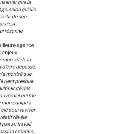
nserver que la
ge, selon qu'elle
sortir de son
ar c'est
qui résonne
illeure agence
x enjeux
sombre et de la
t d’être dépassé,
m’a montré que
l devient presque
ltiplicité des
gouvernail qui me
e mon équipe à
 clé pour raviver
réatif révèle
 pas au travail
assion créative.