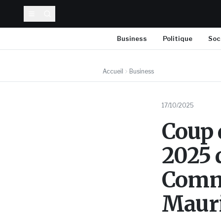
Business
Politique
Soc
Accueil
Business
17/10/2025
Coup 
2025 d
Commu
Mauri