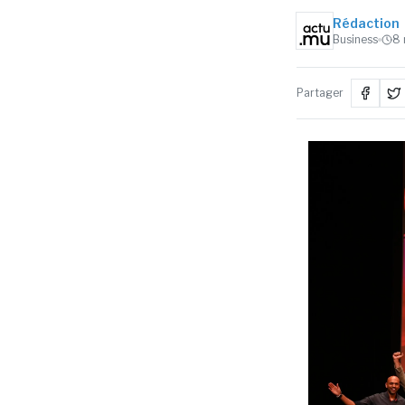
Rédaction
Business
8
Partager