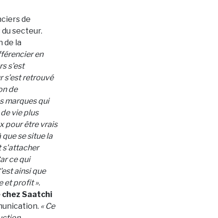
nciers de
 du secteur.
n de la
férencier en
rs s'est
r s’est retrouvé
on de
les marques qui
de vie plus
x pour être vrais
 que se situe la
 s'attacher
ar ce qui
'est ainsi que
et profit ».
 chez Saatchi
mmunication.
« Ce
uction