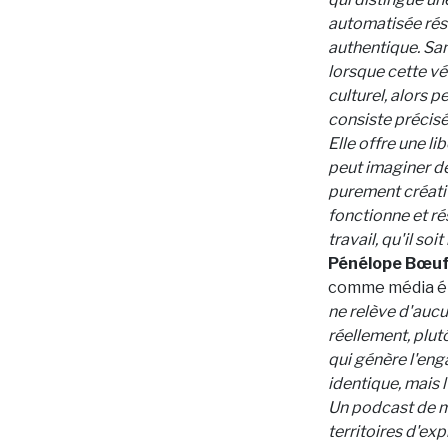
automatisée rési
authentique. San
lorsque cette vé
culturel, alors p
consiste précisé
Elle offre une l
peut imaginer de
purement créativ
fonctionne et ré
travail, qu'il soi
Pénélope Bœuf,
comme média é
ne relève d'aucun
réellement, plut
qui génère l'eng
identique, mais l
Un podcast de ma
territoires d'exp