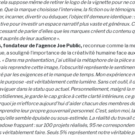
la suppose même de retirer le logo de la vignette pour ne co
. Que la marque choisisse l'interview, la fiction ou le témoigna
, incarner, divertir ou éduquer, l'objectif demeure identique : 
tive pour investir un espace narratif plus vaste et généreux. C
essant de parler d'elles que les marques créent du contenu 
 auprès de leur audience ».
, fondateur de l’agence Joe Public,
reconnue comme la me
ue, a souligné l’importance de la créativité humaine face au
.
« Dans ma présentation, j’ai utilisé la métaphore de la pièce 
evais reprendre cette image, l’obscurité représente le sentimen
é par les exigences et le manque de temps. Mon expérience 
- le purpose -est véritablement cette lumière. Sans cet outil, i
viguer dans le statu quo actuel. Personnellement, malgré la mu
otidiennes, je garde le cap grâce à cette clarté intérieure, ce 
urquoi je m’efforce aujourd’hui d’aider chacun des membres d
prendre leur propre gouvernail personnel. C’est, selon moi, la
squ’elle semble épuisée ou sous-estimée. La réalité du travail c
radoxe frappant : sur 100 projets réalisés, 95 ne correspondent
véritablement faire. Seuls 5% représentent notre véritable p