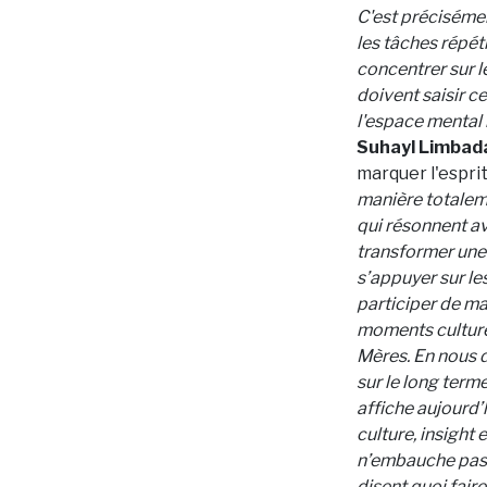
C'est précisémen
les tâches répét
concentrer sur l
doivent saisir ce
l'espace mental n
Suhayl Limbada
marquer l'espr
manière totaleme
qui résonnent ave
transformer une 
s’appuyer sur le
participer de ma
moments culturel
Mères. En nous 
sur le long term
affiche aujourd’
culture, insight 
n’embauche pas d
disent quoi faire