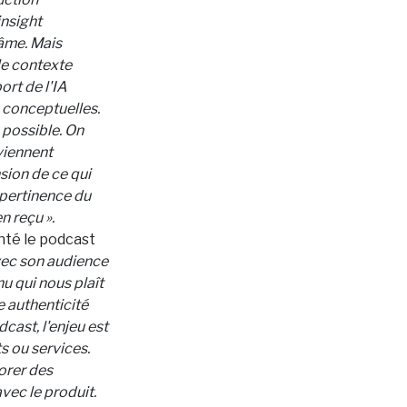
insight
 âme. Mais
le contexte
ort de l'IA
u conceptuelles.
 possible. On
viennent
sion de ce qui
 pertinence du
en reçu ».
nté le podcast
avec son audience
nu qui nous plaît
e authenticité
cast, l'enjeu est
ts ou services.
lorer des
avec le produit.