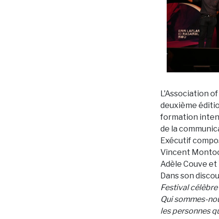
L'Association o
deuxième éditio
formation intens
de la communicat
Exécutif compos
Vincent Montocc
Adèle Couve et 
Dans son discou
Festival célèbre
Qui sommes-nous
les personnes q