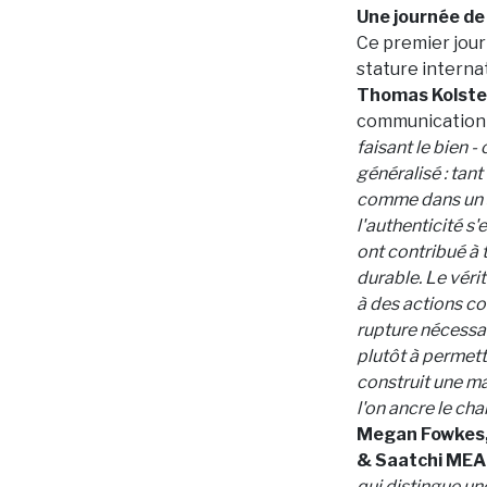
Une journée de
Ce premier jour
stature interna
Thomas Kolster
communication
faisant le bien -
généralisé : tan
comme dans un s
l'authenticité s
ont contribué à 
durable. Le véri
à des actions co
rupture nécessai
plutôt à permett
construit une ma
l'on ancre le ch
Megan Fowkes, 
& Saatchi MEA
qui distingue un