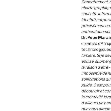
Concrètement, ce
charte graphique
souhaite informer
identité corpora
précisément en c
authentiquement
Dr. Pepe Marais
créative d’Afriq
technologiques
lumière. Si je d
épuisé, submerg
la raison d’être 
impossible de na
sollicitations qu
guide. C’est po
découvrir et com
la créativité lor
d'ailleurs un pa
que nous aimons 