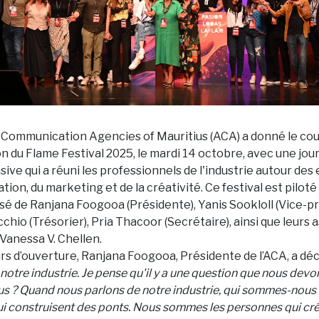
f Communication Agencies of Mauritius (ACA) a donné le coup
n du Flame Festival 2025, le mardi 14 octobre, avec une jou
ive qui a réuni les professionnels de l'industrie autour des
ion, du marketing et de la créativité. Ce festival est pilot
é de Ranjana Foogooa (Présidente), Yanis Sookloll (Vice-pr
hio (Trésorier), Pria Thacoor (Secrétaire), ainsi que leurs 
Vanessa V. Chellen.
rs d’ouverture, Ranjana Foogooa, Présidente de l’ACA, a déc
 notre industrie. Je pense qu'il y a une question que nous devo
 ? Quand nous parlons de notre industrie, qui sommes-nou
ui construisent des ponts. Nous sommes les personnes qui cr