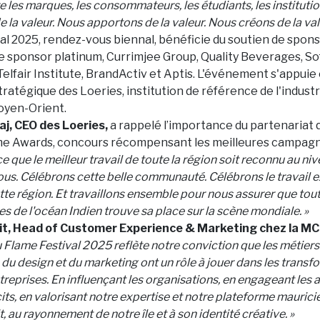
 les marques, les consommateurs, les étudiants, les institutio
 la valeur. Nous apportons de la valeur. Nous créons de la val
al 2025, rendez-vous biennal, bénéficie du soutien de spons
 sponsor platinum, Currimjee Group, Quality Beverages, Sof
Telfair Institute, BrandActiv et Aptis. L'événement s'appui
tratégique des Loeries, institution de référence de l'indust
oyen-Orient.
j, CEO des Loeries,
a rappelé l’importance du partenariat qu
ame Awards, concours récompensant les meilleures campagn
ce que le meilleur travail de toute la région soit reconnu au ni
s. Célébrons cette belle communauté. Célébrons le travail e
te région. Et travaillons ensemble pour nous assurer que tout 
es de l'océan Indien trouve sa place sur la scène mondiale. »
t, Head of Customer Experience & Marketing chez la MC
 Flame Festival 2025 reflète notre conviction que les métiers
u design et du marketing ont un rôle à jouer dans les transf
treprises. En influençant les organisations, en engageant les
ts, en valorisant notre expertise et notre plateforme maurici
t, au rayonnement de notre île et à son identité créative. »