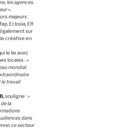
ns, les agences.
eur ».
ors majeurs :
ap, Eclosia, ER
e également sur
rie créative en
i le lie avec
es locales :
«
veau mondial.
xtraordinaire
le travail
B,
souligne :
«
 de la
ormations
 audiences dans
enne, ce secteur