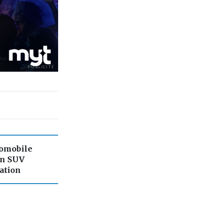
PUBLICITÉ
tomobile
un SUV
ation