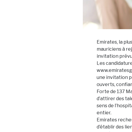
Emirates, la pl
mauriciens à re
invitation prév
Les candidature
www.emiratesg
une invitation p
ouverts, confian
Forte de 137 Ma
d’attirer des ta
sens de l’hospit
entier.
Emirates recher
d’établir des li