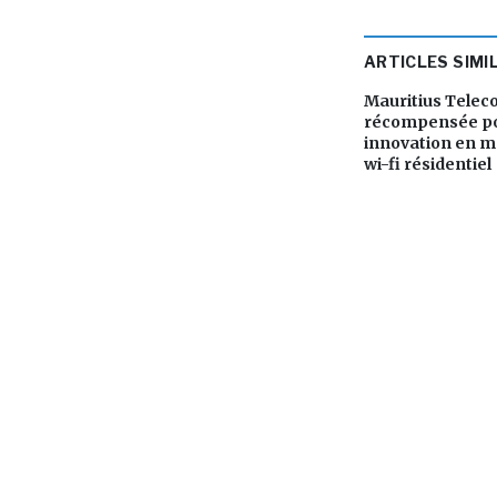
ARTICLES SIMI
Mauritius Tele
récompensée po
innovation en m
wi-fi résidentiel