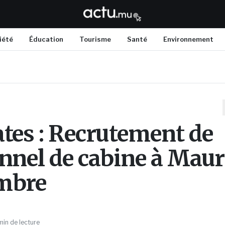
iété
Éducation
Tourisme
Santé
Environnement
tes : Recrutement de
nnel de cabine à Maur
mbre
min de lecture