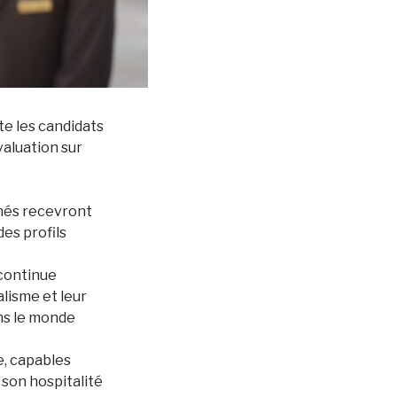
te les candidats
valuation sur
nnés recevront
des profils
 continue
alisme et leur
ans le monde
e, capables
 son hospitalité