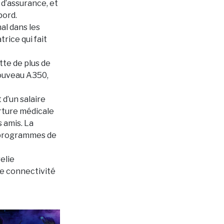
d’assurance, et
bord.
al dans les
rice qui fait
tte de plus de
nouveau A350,
 d’un salaire
erture médicale
 amis. La
s programmes de
elie
ne connectivité