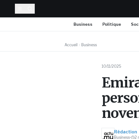
Business
Politique
Soc
Accueil
Business
10/11/2025
Emira
perso
nove
Rédaction
Business
2