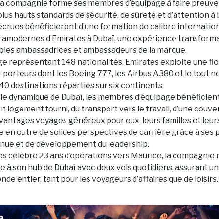
a compagnie forme ses membres d’équipage à faire preuve 
plus hauts standards de sécurité, de sûreté et d’attention à 
ecrues bénéficieront d’une formation de calibre internation
ltramodernes d’Emirates à Dubaï, une expérience transformat
tables ambassadrices et ambassadeurs de la marque.
e représentant 148 nationalités, Emirates exploite une flo
-porteurs dont les Boeing 777, les Airbus A380 et le tout 
140 destinations réparties sur six continents.
ille dynamique de Dubaï, les membres d’équipage bénéficient
un logement fourni, du transport vers le travail, d’une couv
vantages voyages généreux pour eux, leurs familles et leurs
 en outre de solides perspectives de carrière grâce à se
inue et de développement du leadership.
es célèbre 23 ans d’opérations vers Maurice, la compagnie r
île à son hub de Dubaï avec deux vols quotidiens, assurant u
onde entier, tant pour les voyageurs d’affaires que de loisirs.