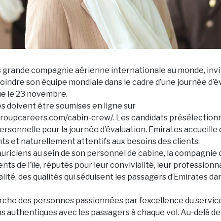
us grande compagnie aérienne internationale au monde, invi
joindre son équipe mondiale dans le cadre d’une journée d’é
ue le 23 novembre.
s doivent être soumises en ligne sur
roupcareers.com/cabin-crew/
. Les candidats présélectio
ersonnelle pour la journée d’évaluation. Emirates accueille 
ts et naturellement attentifs aux besoins des clients.
uriciens au sein de son personnel de cabine, la compagnie
lents de l’île, réputés pour leur convivialité, leur professionn
alité, des qualités qui séduisent les passagers d’Emirates d
che des personnes passionnées par l’excellence du servic
ens authentiques avec les passagers à chaque vol. Au-delà de