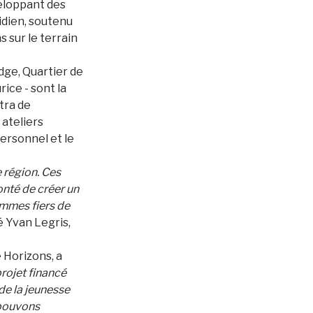
veloppant des
idien, soutenu
 sur le terrain
dge, Quartier de
ice - sont la
tra de
ateliers
ersonnel et le
 région. Ces
onté de créer un
ommes fiers de
é Yvan Legris,
 Horizons, a
rojet financé
e la jeunesse
 pouvons