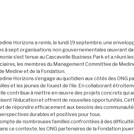
dine Horizons a remis, le lundi 19 septembre, une envelopp
ies à sept organisations non gouvernementales œuvrant dan
émonie s’est tenue au Cascavelle Business Park et a réuni l
ciaires, les membres du Management Committee de Medine, 
de Medine et de la Fondation.
dine Horizons s’engage au quotidien aux côtés des ONG pa
illes et les jeunes de l’ouest de l’île. En collaborant étroit
elle contribue à mettre en œuvre des projets concrets qui a
risent l’éducation et offrent de nouvelles opportunités. Ce
et de répondre efficacement aux besoins des communautés
perspectives durables et positives pour tous.
 compte de nombreuses familles confrontées à des difficulté
ns ce contexte, les ONG partenaires de la Fondation jouen