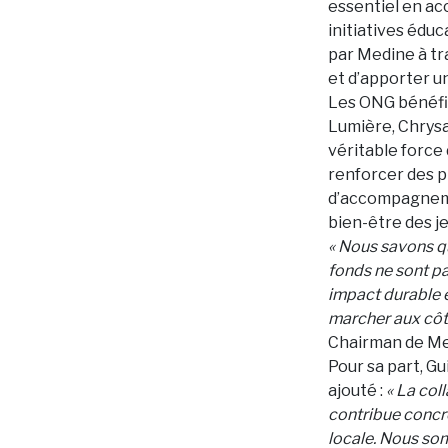
essentiel en ac
initiatives édu
par Medine à tr
et d’apporter u
Les ONG bénéfici
Lumière, Chrysal
véritable force 
renforcer des p
d’accompagnemen
bien-être des j
« Nous savons qu
fonds ne sont pa
impact durable 
marcher aux côt
Chairman de Me
Pour sa part, G
ajouté :
« La col
contribue concr
locale. Nous so