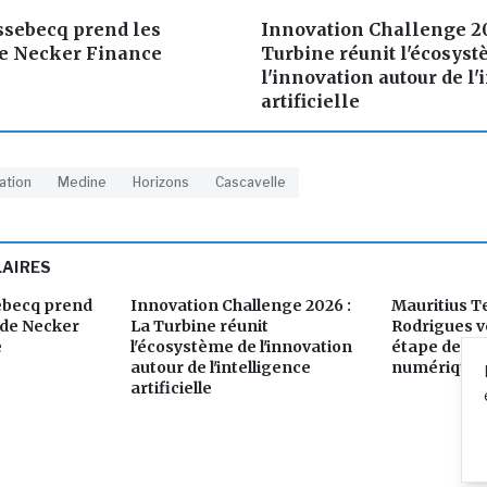
ssebecq prend les
Innovation Challenge 20
 Necker Finance
Turbine réunit l'écosys
l'innovation autour de l'
artificielle
ation
Medine
Horizons
Cascavelle
LAIRES
ebecq prend
Innovation Challenge 2026 :
Mauritius T
de Necker
La Turbine réunit
Rodrigues v
e
l'écosystème de l'innovation
étape de so
autour de l'intelligence
numérique
artificielle