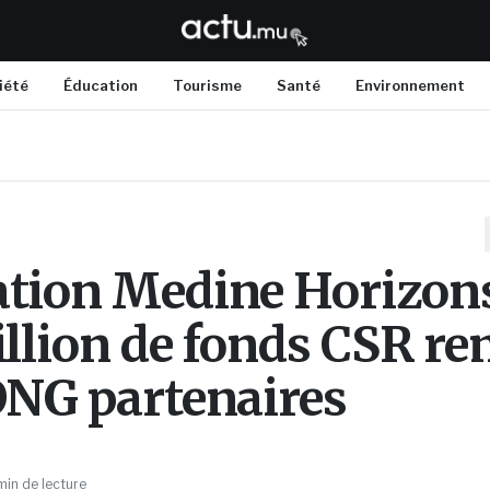
iété
Éducation
Tourisme
Santé
Environnement
tion Medine Horizons
illion de fonds CSR re
ONG partenaires
min de lecture