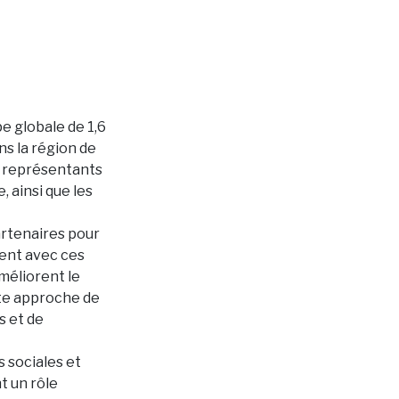
e globale de 1,6
s la région de
es représentants
ainsi que les
rtenaires pour
ement avec ces
méliorent le
tte approche de
 et de
s sociales et
t un rôle