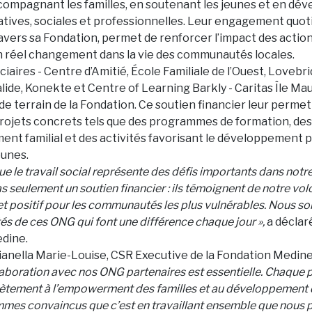
compagnant les familles, en soutenant les jeunes et en dé
catives, sociales et professionnelles. Leur engagement quot
avers sa Fondation, permet de renforcer l’impact des actions
n réel changement dans la vie des communautés locales.
aires - Centre d’Amitié, École Familiale de l’Ouest, Lovebri
ide, Konekte et Centre of Learning Barkly - Caritas Île Maur
de terrain de la Fondation. Ce soutien financier leur permet
rojets concrets tels que des programmes de formation, des 
t familial et des activités favorisant le développement p
eunes.
e le travail social représente des défis importants dans notre
s seulement un soutien financier : ils témoignent de notre vol
et positif pour les communautés les plus vulnérables. Nous s
és de ces ONG qui font une différence chaque jour »,
a déclar
dine.
uianella Marie-Louise, CSR Executive de la Fondation Medine
laboration avec nos ONG partenaires est essentielle. Chaque p
ètement à l’empowerment des familles et au développement d
mmes convaincus que c’est en travaillant ensemble que nous