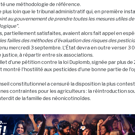
cté une méthodologie de référence.
e plus loin que le tribunal administratif qui, en première inst
oint au gouvernement de prendre toutes les mesures utiles de 
logique".
, partiellement satisfaites, avaient alors fait appel en esp
 les failles des méthodes d'évaluation des risques des pestici
tenu mercredi 3 septembre. L'État devra en outre verser 3 
e justice, à répartir entre six associations.
llet d'une pétition contre la loi Duplomb, signée par plus de 2
 montré l'hostilité aux pesticides d'une bonne partie de l'
nseil constitutionnel a censuré la disposition la plus contest
ines contraintes pour les agriculteurs : la réintroduction so
nterdit de la famille des néonicotinoïdes.