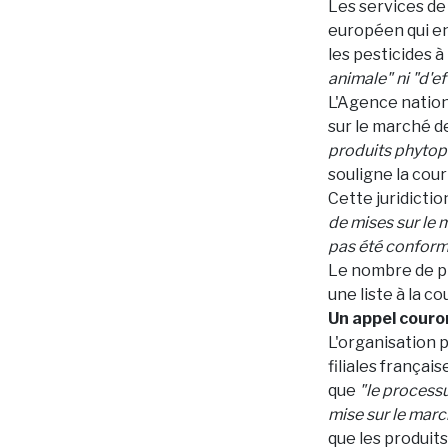
Les services de
européen qui en
les pesticides à
animale" ni "d'e
L'Agence nationa
sur le marché d
produits phytop
souligne la cou
Cette juridicti
de mises sur le 
pas été conforme
Le nombre de pr
une liste à la c
Un appel couro
L'organisation 
filiales frança
que
"le processu
mise sur le marc
que les produit