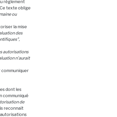
 du règlement
 Ce texte oblige
umaine ou
oriser la mise
aluation des
tifiques",
s autorisations
luation n'aurait
ur communiquer
es dont les
s un communiqué
torisation de
is reconnaît
 autorisations