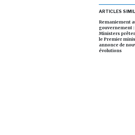
ARTICLES SIMI
Remaniement au
gouvernement : 
Ministers prête
le Premier mini
annonce de nouv
évolutions