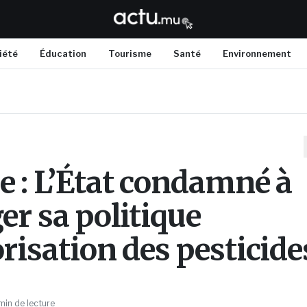
iété
Éducation
Tourisme
Santé
Environnement
e : L’État condamné à
er sa politique
orisation des pesticide
min de lecture