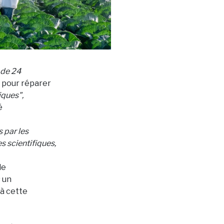
 de 24
pour réparer
iques",
é
s par les
 scientifiques,
de
s un
 à cette