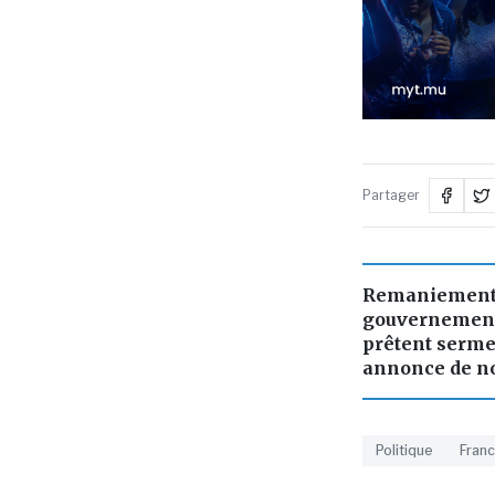
Partager
Remaniement 
gouvernement 
prêtent serme
annonce de no
Politique
Fran