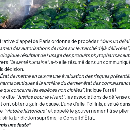
trative d'appel de Paris ordonne de procéder
"dans un délai
amen des autorisations de mise sur le marché déjà délivrées",
cologique résultant de l'usage des produits phytopharmaceut
vers
"la santé humaine",
a-t-elle résumé dans un communiqu
a décision.
à l'État de mettre en œuvre une évaluation des risques présenté
armaceutiques à la lumière du dernier état des connaissances
 qui concerne les espèces non ciblées",
indique l'arrêt.
ire dite
"Justice pour le vivant",
les associations de défense 
ont obtenu gain de cause. L'une d'elle, Pollinis, a salué dan
ne
"victoire historique"
et appelé le gouvernement à se plier
isir la juridiction suprême, le Conseil d'État.
is une faute"