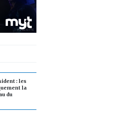
PUBLICITÉ
ident : les
quement la
au du