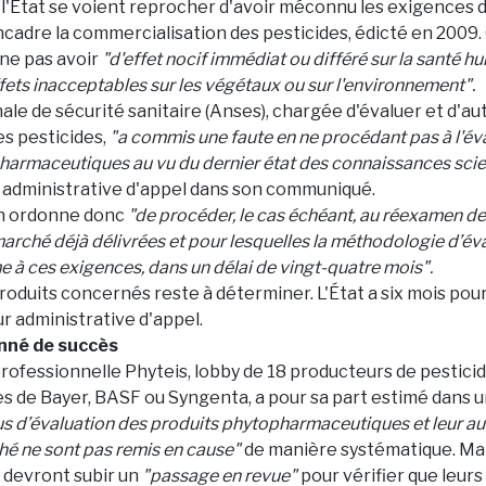
 l'État se voient reprocher d'avoir méconnu les exigences
cadre la commercialisation des pesticides, édicté en 2009.
 ne pas avoir
"d'effet nocif immédiat ou différé sur la santé h
ffets inacceptables sur les végétaux ou sur l'environnement".
le de sécurité sanitaire (Anses), chargée d'évaluer et d'aut
es pesticides,
"a commis une faute en ne procédant pas à l'év
harmaceutiques au vu du dernier état des connaissances scien
r administrative d'appel dans son communiqué.
on ordonne donc
"de procéder, le cas échéant, au réexamen de
marché déjà délivrées et pour lesquelles la méthodologie d’éva
 à ces exigences, dans un délai de vingt-quatre mois".
oduits concernés reste à déterminer. L'État a six mois po
our administrative d'appel.
nné de succès
professionnelle Phyteis, lobby de 18 producteurs de pesticid
ises de Bayer, BASF ou Syngenta, a pour sa part estimé dan
s d’évaluation des produits phytopharmaceutiques et leur au
hé ne sont pas remis en cause"
de manière systématique. Ma
s devront subir un
"passage en revue"
pour vérifier que leurs