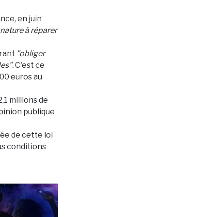
ance, en juin
nature à réparer
érant
"obliger
des".
C'est ce
000 euros au
,1 millions de
opinion publique
ée de cette loi
us conditions