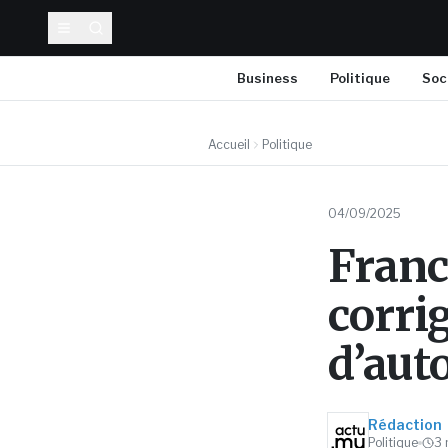
Business
Politique
Soc
Accueil
Politique
04/09/2025
Franc
corrig
d’aut
Rédaction
Politique
3