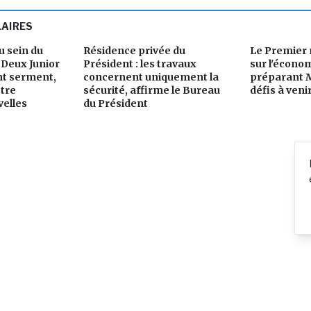
LAIRES
 sein du
Résidence privée du
Le Premier 
Deux Junior
Président : les travaux
sur l'économ
nt serment,
concernent uniquement la
préparant 
stre
sécurité, affirme le Bureau
défis à veni
elles
du Président