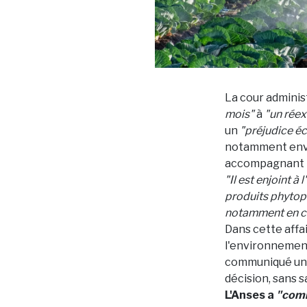
La cour adminis
mois"
à
"un réex
un
"préjudice é
notamment en
accompagnant l
"Il est enjoint 
produits phytoph
notamment en ce
Dans cette affa
l'environnement 
communiqué u
décision, sans sa
L'Anses a
"comm