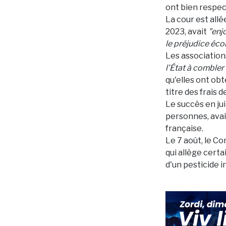
ont bien respe
La cour est allé
2023, avait
"enj
le préjudice éco
Les associations
l’État à combler
qu'elles ont ob
titre des frais d
Le succès en jui
personnes, avait
française.
Le 7 août, le Co
qui allège certa
d'un pesticide i