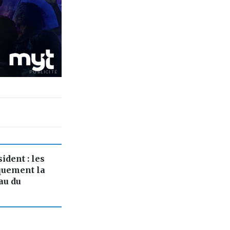
PUBLICITÉ
ident : les
quement la
au du