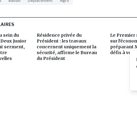
d
Bassin
Déplacement
Agro
LAIRES
 sein du
Résidence privée du
Le Premier 
Deux Junior
Président : les travaux
sur l'économ
nt serment,
concernent uniquement la
préparant 
stre
sécurité, affirme le Bureau
défis à veni
elles
du Président