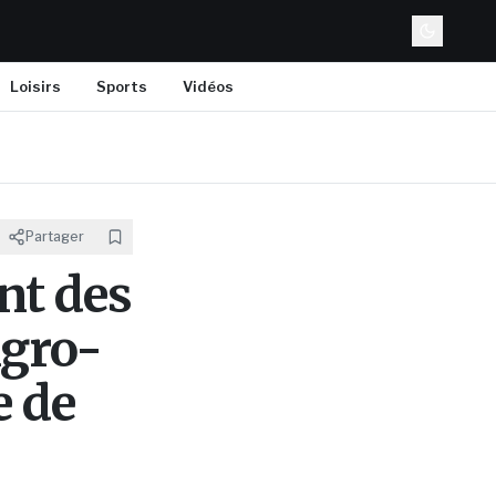
Loisirs
Sports
Vidéos
Partager
nt des
Agro-
e de