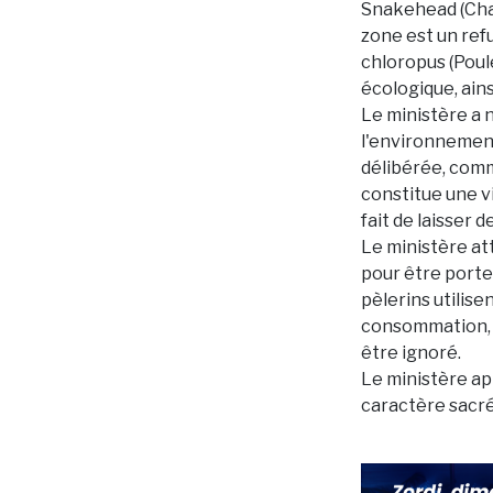
Snakehead (Chann
zone est un ref
chloropus (Poule 
écologique, ains
Le ministère a 
l'environnement
délibérée, comm
constitue une vi
fait de laisser
Le ministère att
pour être porte
pèlerins utilise
consommation, l
être ignoré.
Le ministère app
caractère sacré 