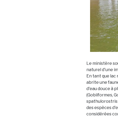
Le ministère sou
naturel d'une i
En tant que lac
abrite une faun
d'eau douce à p
(Gobiiformes, Go
spathulorostris 
des espèces d'ea
considérées com