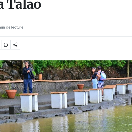
 Talao
min de lecture