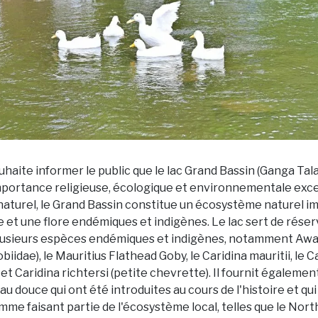
haite informer le public que le lac Grand Bassin (Ganga Tala
mportance religieuse, écologique et environnementale exce
 naturel, le Grand Bassin constitue un écosystème naturel i
e et une flore endémiques et indigènes. Le lac sert de réser
lusieurs espèces endémiques et indigènes, notamment Awao
biidae), le Mauritius Flathead Goby, le Caridina mauritii, le C
et Caridina richtersi (petite chevrette). Il fournit égalemen
u douce qui ont été introduites au cours de l'histoire et qu
me faisant partie de l'écosystème local, telles que le Nor