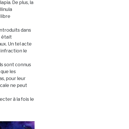
pia. De plus, la
linula
ilibre
ntroduits dans
 était
ux. Un tel acte
 infraction le
rds sont connus
 que les
as, pour leur
écale ne peut
ter à la fois le