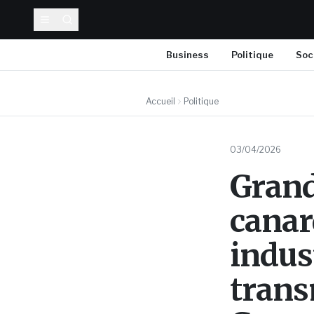
Business
Politique
Soc
Accueil
Politique
03/04/2026
Grand
canard
indus
trans