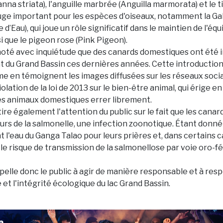
a striata), l'anguille marbrée (Anguilla marmorata) et le tila
uge important pour les espèces d'oiseaux, notamment la Gal
d’Eau), qui joue un rôle significatif dans le maintien de l'équ
i que le pigeon rose (Pink Pigeon).
noté avec inquiétude que des canards domestiques ont été i
 du Grand Bassin ces dernières années. Cette introduction
e en témoignent les images diffusées sur les réseaux socia
olation de la loi de 2013 sur le bien-être animal, qui érige en
 des animaux domestiques errer librement.
ire également l'attention du public sur le fait que les cana
urs de la salmonelle, une infection zoonotique. Étant donné
nt l'eau du Ganga Talao pour leurs prières et, dans certains c
e risque de transmission de la salmonellose par voie oro-f
elle donc le public à agir de manière responsable et à respec
et l'intégrité écologique du lac Grand Bassin.