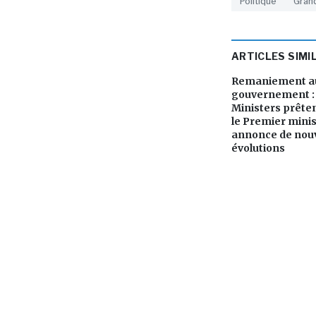
Politique
Gran
ARTICLES SIMI
Remaniement au
gouvernement : 
Ministers prête
le Premier mini
annonce de nouv
évolutions