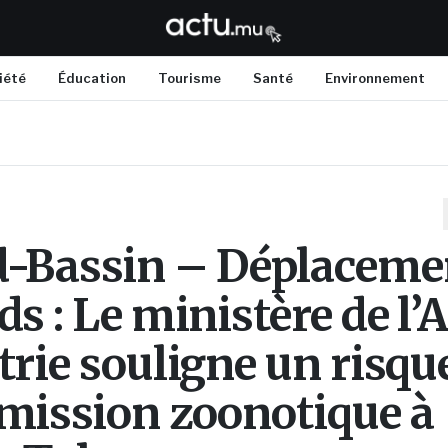
iété
Éducation
Tourisme
Santé
Environnement
-Bassin – Déplaceme
s : Le ministère de l’
trie souligne un risqu
mission zoonotique à