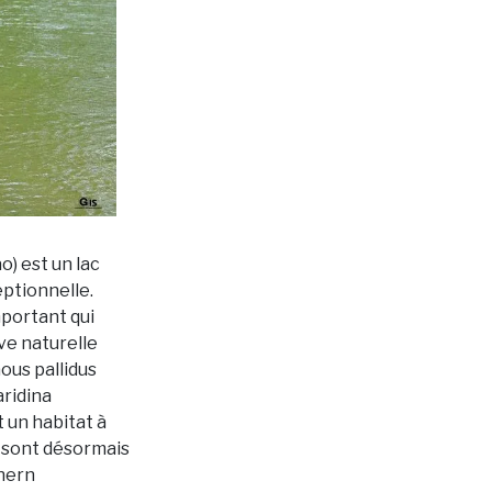
o) est un lac
ptionnelle.
mportant qui
ve naturelle
us pallidus
aridina
t un habitat à
i sont désormais
thern