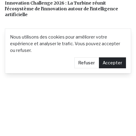
Innovation Challenge 2026 : La Turbine réunit
l'écosystème de l'innovation autour de l'intelligence
artificielle
Nous utilisons des cookies pour améliorer votre
expérience et analyser le trafic. Vous pouvez accepter
ou refuser.
Refuser
Accepter
L'actualité mauricienne en continu
Contact
Demander le retrait d'un article
Confidentialité
© 2026 actu.mu —
Tous droits réservés