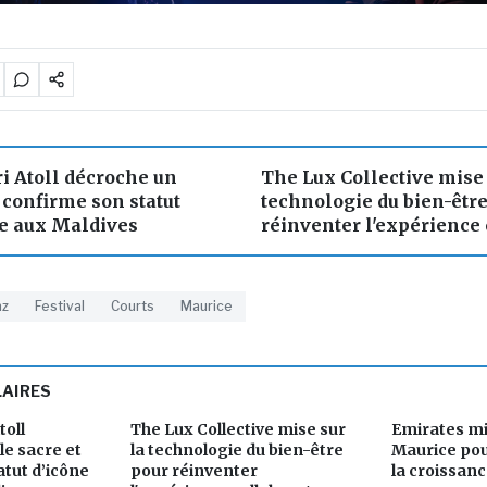
i Atoll décroche un
The Lux Collective mise 
t confirme son statut
technologie du bien-êtr
xe aux Maldives
réinventer l'expérience
az
Festival
Courts
Maurice
LAIRES
toll
The Lux Collective mise sur
Emirates mis
le sacre et
la technologie du bien-être
Maurice po
tut d’icône
pour réinventer
la croissan