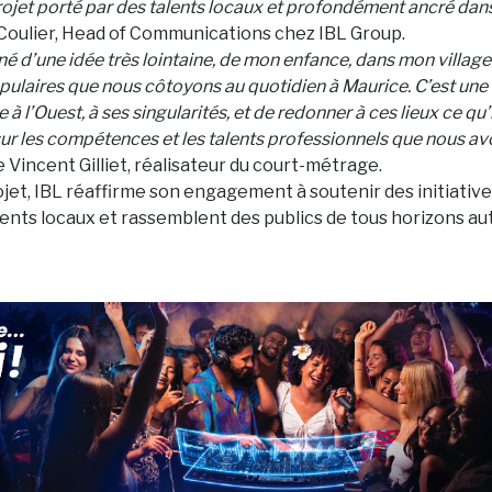
ojet porté par des talents locaux et profondément ancré dans n
 Coulier, Head of Communications chez IBL Group.
né d’une idée très lointaine, de mon enfance, dans mon village.
pulaires que nous côtoyons au quotidien à Maurice. C’est une
 l’Ouest, à ses singularités, et de redonner à ces lieux ce qu’
r les compétences et les talents professionnels que nous avon
 Vincent Gilliet, réalisateur du court-métrage.
ojet, IBL réaffirme son engagement à soutenir des initiativ
lents locaux et rassemblent des publics de tous horizons aut