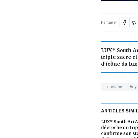
Partager
LUX* South Ar
triple sacre e
d’icône du lu
Tourisme
Voy
ARTICLES SIMI
LUX* South Ari A
décroche un trip
confirme son sta