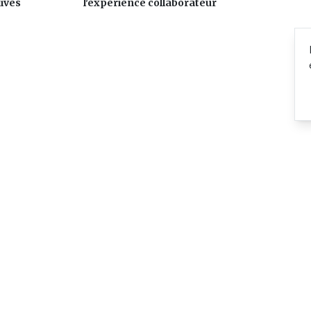
ives
l'expérience collaborateur
© 2026 actu.mu —
Tous droits réservés