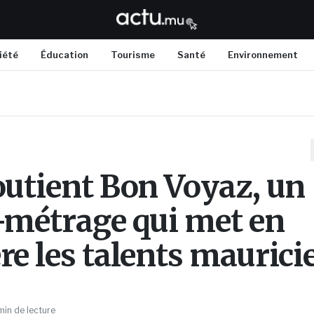
iété
Éducation
Tourisme
Santé
Environnement
outient Bon Voyaz, un
-métrage qui met en
re les talents maurici
min de lecture