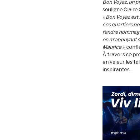
Bon Voyaz, un pr
souligne Claire
« Bon Voyaz est 
ces quartiers po
rendre hommage à
en m’appuyant su
Maurice »,
confie
À travers ce pr
en valeur les ta
inspirantes.