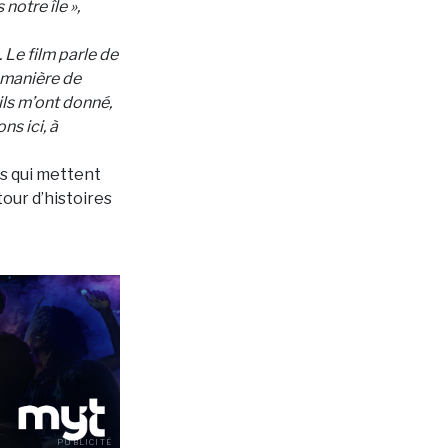
otre île »,
 Le film parle de
 manière de
ils m’ont donné,
s ici, à
es qui mettent
our d’histoires
PUBLICITÉ