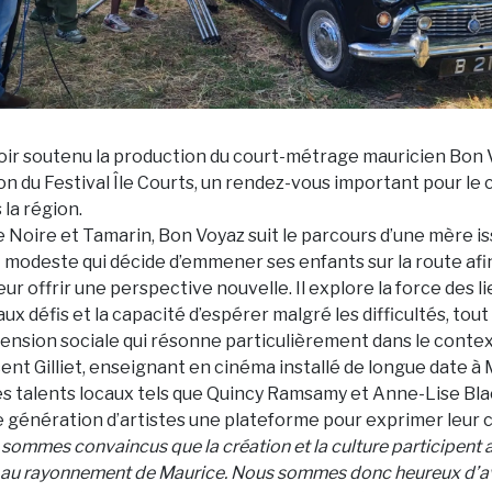
avoir soutenu la production du court-métrage mauricien Bon
ion du Festival Île Courts, un rendez-vous important pour le
la région.
e Noire et Tamarin, Bon Voyaz suit le parcours d’une mère is
odeste qui décide d’emmener ses enfants sur la route afin 
eur offrir une perspective nouvelle. Il explore la force des lie
aux défis et la capacité d’espérer malgré les difficultés, to
ension sociale qui résonne particulièrement dans le contex
ent Gilliet, enseignant en cinéma installé de longue date à M
s talents locaux tels que Quincy Ramsamy et Anne-Lise Bla
e génération d’artistes une plateforme pour exprimer leur c
 sommes convaincus que la création et la culture participen
t au rayonnement de Maurice. Nous sommes donc heureux d’a