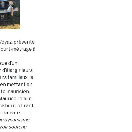
 Voyaz, présenté
 court-métrage à
sue d’un
d’élargir leurs
ns familiaux, la
ut en mettant en
te mauricien.
aurice, le film
ckburn, offrant
réativité.
t au dynamisme
voir soutenu