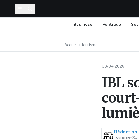
Business
Politique
Soc
Accueil
Tourisme
03/04/2026
IBL s
court
lumiè
Rédaction
Tourisme
1