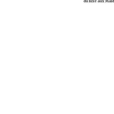
du luxe aux Mald
L'actualité mauricienne en continu