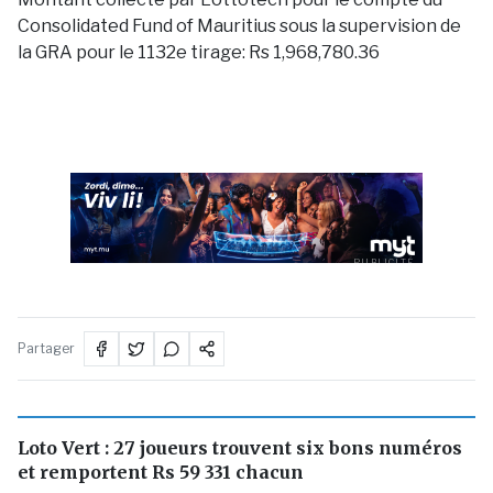
Consolidated Fund of Mauritius sous la supervision de
la GRA pour le 1132e tirage: Rs 1,968,780.36
PUBLICITÉ
Partager
Loto Vert : 27 joueurs trouvent six bons numéros
et remportent Rs 59 331 chacun