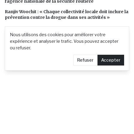
l'agence nationale de la sécurité routière
Ranjiv Woochit : « Chaque collectivité locale doit inclure la
prévention contre la drogue dans ses activités »
Nous utilisons des cookies pour améliorer votre
expérience et analyser le trafic. Vous pouvez accepter
ou refuser.
Refuser
Accepter
L'actualité mauricienne en continu
Contact
Demander le retrait d'un article
Confidentialité
© 2026 actu.mu —
Tous droits réservés