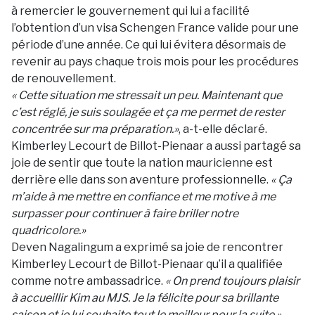
à remercier le gouvernement qui lui a facilité
l’obtention d’un visa Schengen France valide pour une
période d’une année. Ce qui lui évitera désormais de
revenir au pays chaque trois mois pour les procédures
de renouvellement.
«
Cette situation me stressait un peu. Maintenant que
c’est réglé, je suis soulagée et ça me permet de rester
concentrée sur ma préparation.
»
, a-t-elle déclaré.
Kimberley Lecourt de Billot-Pienaar a aussi partagé sa
joie de sentir que toute la nation mauricienne est
derrière elle dans son aventure professionnelle.
«
Ça
m’aide à me mettre en confiance et me motive à me
surpasser pour continuer à faire briller notre
quadricolore.
»
Deven Nagalingum a exprimé sa joie de rencontrer
Kimberley Lecourt de Billot-Pienaar qu’il a qualifiée
comme notre ambassadrice.
«
On prend toujours plaisir
à accueillir Kim au MJS. Je la félicite pour sa brillante
saison et je lui souhaite tout le meilleur pour la suite.
»