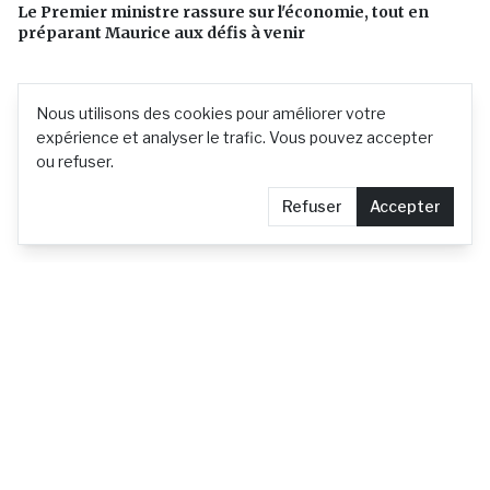
Le Premier ministre rassure sur l'économie, tout en
préparant Maurice aux défis à venir
Nous utilisons des cookies pour améliorer votre
expérience et analyser le trafic. Vous pouvez accepter
ou refuser.
Refuser
Accepter
L'actualité mauricienne en continu
Contact
Demander le retrait d'un article
Confidentialité
© 2026 actu.mu —
Tous droits réservés