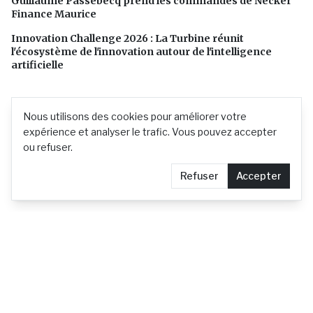
Guillaume Passebecq prend les commandes de Necker
Finance Maurice
Innovation Challenge 2026 : La Turbine réunit
l'écosystème de l'innovation autour de l'intelligence
artificielle
Nous utilisons des cookies pour améliorer votre
expérience et analyser le trafic. Vous pouvez accepter
ou refuser.
Refuser
Accepter
L'actualité mauricienne en continu
Contact
Demander le retrait d'un article
Confidentialité