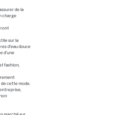
assurer de la
en charge
vront
ile sur la
tres d'eau douce
le d'une
st fashion,
ièrement
 de cette mode.
entreprise,
 non
bon marché sur