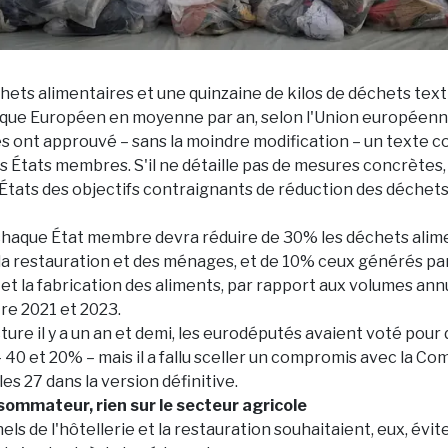
hets alimentaires et une quinzaine de kilos de déchets textil
que Européen en moyenne par an, selon l'Union européenn
 ont approuvé – sans la moindre modification – un texte c
 États membres. S'il ne détaille pas de mesures concrètes, i
tats des objectifs contraignants de réduction des déchet
 chaque État membre devra réduire de 30% les déchets alime
e la restauration et des ménages, et de 10% ceux générés par
et la fabrication des aliments, par rapport aux volumes ann
re 2021 et 2023.
ure il y a un an et demi, les eurodéputés avaient voté pour 
 40 et 20% – mais il a fallu sceller un compromis avec la C
s 27 dans la version définitive.
sommateur, rien sur le secteur agricole
ls de l'hôtellerie et la restauration souhaitaient, eux, évit