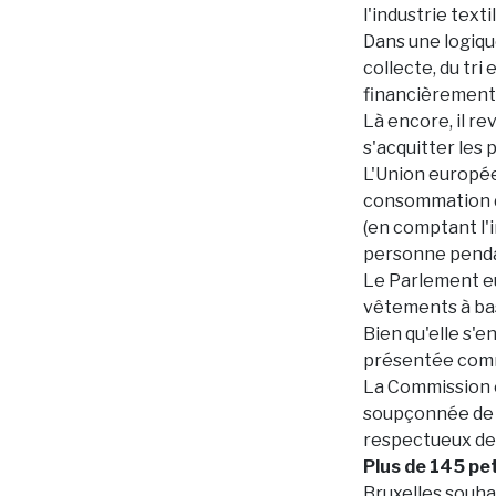
l'industrie textil
Dans une logiqu
collecte, du tri
financièrement
Là encore, il r
s'acquitter les 
L'Union europée
consommation d'e
(en comptant l'i
personne pendan
Le Parlement eu
vêtements à ba
Bien qu'elle s'
présentée comm
La Commission 
soupçonnée de l
respectueux de
Plus de 145 pet
Bruxelles souha