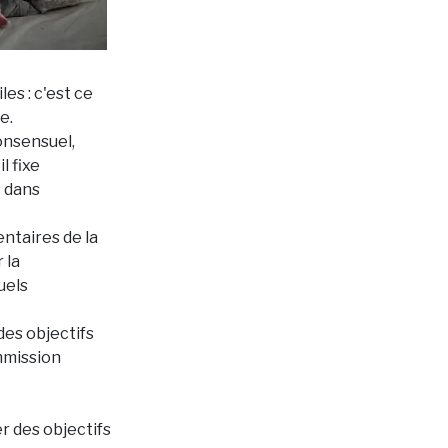
es : c'est ce
e.
onsensuel,
l fixe
s dans
ntaires de la
 la
uels
des objectifs
ommission
er des objectifs