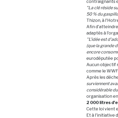
contraignants et
"La clé réside s
50 % du gaspill
Thizon, à l'Hotr
Afin d'atteindr
adaptés à l'org
''L'idée est d'ad
(que la grande di
encore consomma
eurodéputée pol
Aucun objectif 
comme le WWF
Après les déche
surviennent avan
considérable du 
organisation e
2 000 litres d'
Cette loi vient 
Et à l'initiativ