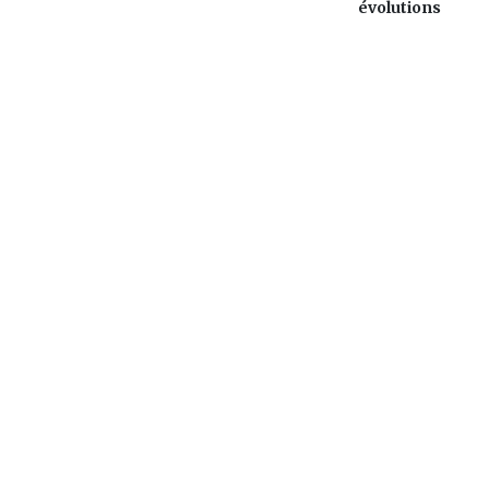
évolutions
L'actualité mauricienne en continu