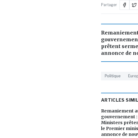
Partager
Remaniement 
gouvernement 
prêtent serme
annonce de no
Politique
Euro
ARTICLES SIMI
Remaniement au
gouvernement : 
Ministers prête
le Premier mini
annonce de nouv