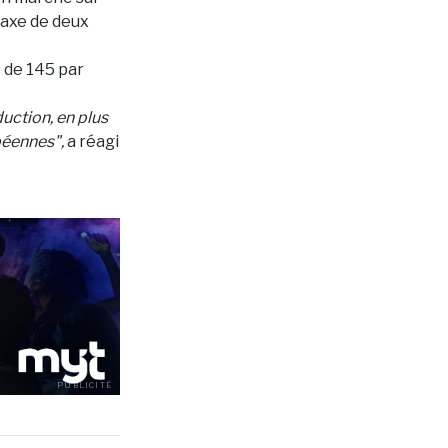
taxe de deux
s de 145 par
uction, en plus
péennes",
a réagi
PUBLICITÉ