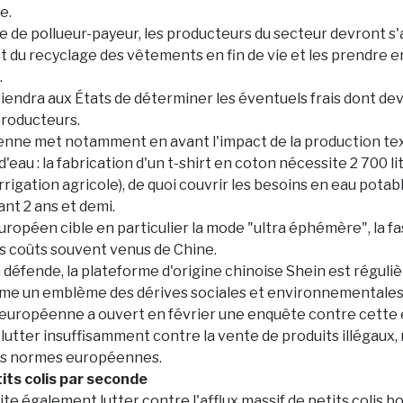
e.
e de pollueur-payeur, les producteurs du secteur devront s'
 et du recyclage des vêtements en fin de vie et les prendre 
.
eviendra aux États de déterminer les éventuels frais dont de
producteurs.
nne met notamment en avant l'impact de la production text
au : la fabrication d'un t-shirt en coton nécessite 2 700 li
rrigation agricole), de quoi couvrir les besoins en eau potab
t 2 ans et demi.
ropéen cible en particulier la mode "ultra éphémère", la fa
s coûts souvent venus de Chine.
en défende, la plateforme d'origine chinoise Shein est régul
e un emblème des dérives sociales et environnementales
européenne a ouvert en février une enquête contre cette 
utter insuffisamment contre la vente de produits illégaux,
s normes européennes.
its colis par seconde
ite également lutter contre l'afflux massif de petits colis 