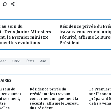
au sein du
Résidence privée du Prés
: Deux Junior Ministers
travaux concernent uni
nt, le Premier ministre
sécurité, affirme le Bure
uvelles évolutions
Président
péen
Union
États
Ainsi
LAIRES
 sein du
Résidence privée du
Le Premier 
Deux Junior
Président : les travaux
sur l'économ
nt serment,
concernent uniquement la
préparant 
stre
sécurité, affirme le Bureau
défis à veni
elles
du Président