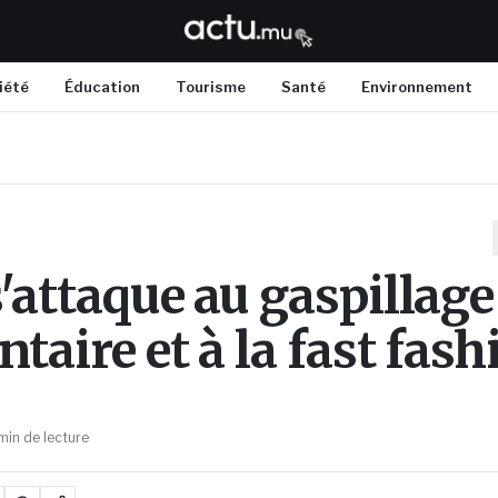
iété
Éducation
Tourisme
Santé
Environnement
s'attaque au gaspillage
taire et à la fast fash
min de lecture