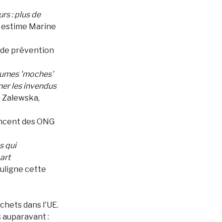
rs : plus de
estime Marine
s de prévention
légumes 'moches'
nner les invendus
 Zalewska,
oncent des ONG
s qui
art
uligne cette
échets dans l'UE.
s auparavant :