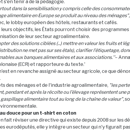
 s'en tenir à de la pédagogie.
urtout dans la sensibilisation y compris celle des consommateu
age alimentaire en Europe se produit au niveau des ménages",
ec, le lobby européen des hôtels, restaurants et cafés.
e leurs objectifs, les États pourront choisir des programme
anisation de leur secteur agroalimentaire.
opter des solutions ciblées (...) mettre en valeur les fruits et 
stribution ne met pas sur ses étals), clarifier l'étiquetage, do
bles aux banques alimentaires et aux associations.''
– Anna
onaise (ECR) et rapporteure du texte.'
n'est en revanche assigné au secteur agricole, ce que dén
.
ts des ménages et de l'industrie agroalimentaire,
"les perte
t, pendant et après la récolte ou l’élevage représentent une p
gaspillage alimentaire tout au long de la chaîne de valeur",
so
nvironnementale.
eau douce pour un t-shirt en coton
en fait réviser une directive qui existe depuis 2008 sur les d
e des eurodéputés, elle y intègre un secteur qui n'y figurait pa