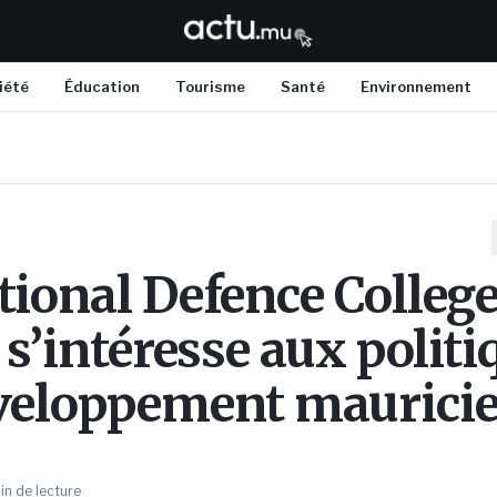
iété
Éducation
Tourisme
Santé
Environnement
tional Defence College
 s’intéresse aux politi
veloppement maurici
in de lecture