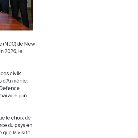
ge (NDC) de New
in 2026, le
ces civils
rs d'Arménie,
l Defence
mai au 6 juin
ue le choix de
nce du pays en
 que la visite