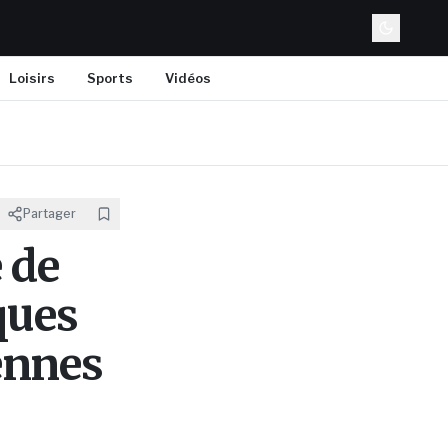
Loisirs
Sports
Vidéos
Partager
 de
ques
ennes