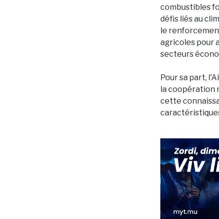
combustibles fos
défis liés au cl
le renforcement 
agricoles pour 
secteurs économ
Pour sa part, l
la coopération m
cette connaiss
caractéristique