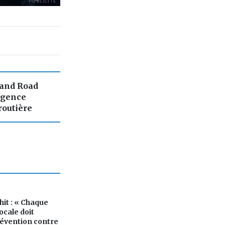
PUBLICITÉ
 and Road
agence
routière
hit : « Chaque
locale doit
révention contre