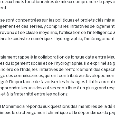
tre aux hauts fonctionnaires de mieux comprendre le pays et
ent.
se sont concentrées sur les politiques et projets clés mis 
gement et des Terres, y compris les initiatives de logement 
 revenu et de classe moyenne, l'utilisation de l'intelligence a
dans le cadastre numérique, l'hydrographie, l'aménagement 
galement rappelé la collaboration de longue date entre Maur
es du logement social et de l'hydrographie. Il a exprimé sa 
ancière de l'Inde, les initiatives de renforcement des capaci
age des connaissances, qui ont contribué au développement d
gné l'importance de favoriser les échanges bilatéraux ent
i, apprendre les uns des autres contribue à un plus grand resp
t à la fraternité entre les nations.
el Mohamed a répondu aux questions des membres de la dél
 impacts du changement climatique et la dépendance du pa