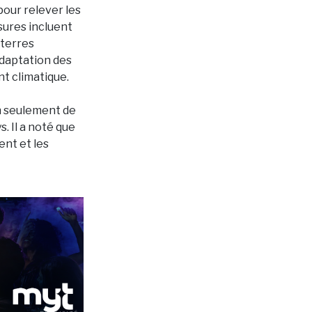
pour relever les
sures incluent
 terres
adaptation des
t climatique.
on seulement de
. Il a noté que
nt et les