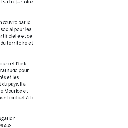
 sa trajectoire
en œuvre par le
social pour les
rtificielle et de
du territoire et
ice et l'Inde
gratitude pour
tés et les
u pays. Il a
re Maurice et
ect mutuel, à la
égation
ys aux