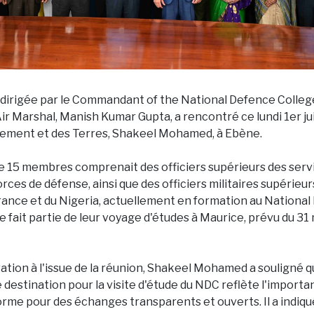
 dirigée par le Commandant of the National Defence Colle
'Air Marshal, Manish Kumar Gupta, a rencontré ce lundi 1er ju
gement et des Terres, Shakeel Mohamed, à Ebène.
e 15 membres comprenait des officiers supérieurs des servi
orces de défense, ainsi que des officiers militaires supérieu
France et du Nigeria, actuellement en formation au Nationa
te fait partie de leur voyage d'études à Maurice, prévu du 31 
ation à l'issue de la réunion, Shakeel Mohamed a souligné q
estination pour la visite d'étude du NDC reflète l'importa
rme pour des échanges transparents et ouverts. Il a indiqué