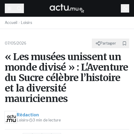
Accueil
Loisirs
07/05/2026
Partager
« Les musées unissent un
monde divisé » : L'Aventure
du Sucre célèbre l’histoire
et la diversité
mauriciennes
Rédaction
Loisirs
3
min de lecture