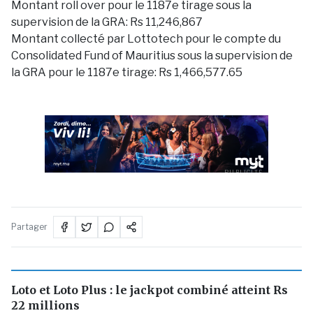
Montant roll over pour le 1187e tirage sous la
supervision de la GRA: Rs 11,246,867
Montant collecté par Lottotech pour le compte du
Consolidated Fund of Mauritius sous la supervision de
la GRA pour le 1187e tirage: Rs 1,466,577.65
PUBLICITÉ
Partager
Loto et Loto Plus : le jackpot combiné atteint Rs
22 millions