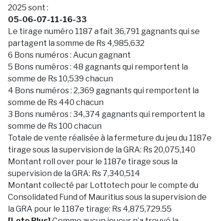
2025 sont :
05-06-07-11-16-33
Le tirage numéro 1187 a fait 36,791 gagnants qui se
partagent la somme de Rs 4,985,632
6 Bons numéros : Aucun gagnant
5 Bons numéros : 48 gagnants qui remportent la
somme de Rs 10,539 chacun
4 Bons numéros : 2,369 gagnants qui remportent la
somme de Rs 440 chacun
3 Bons numéros : 34,374 gagnants qui remportent la
somme de Rs 100 chacun
Totale de vente réalisée à la fermeture du jeu du 1187e
tirage sous la supervision de la GRA: Rs 20,075,140
Montant roll over pour le 1187e tirage sous la
supervision de la GRA: Rs 7,340,514
Montant collecté par Lottotech pour le compte du
Consolidated Fund of Mauritius sous la supervision de
la GRA pour le 1187e tirage: Rs 4,875,729.55
[Loto Plus]
Comme aucun joueur n’a trouvé la