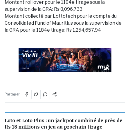
Montant roll over pour le 1184e tirage sous la
supervision de la GRA: Rs 8,096,733
Montant collecté par Lottotech pour le compte du
Consolidated Fund of Mauritius sous la supervision de
la GRA pour le 1184e tirage: Rs 1,254,657.94
PUBLICITÉ
Partager
Loto et Loto Plus : un jackpot combiné de près de
Rs 18 millions en jeu au prochain tirage