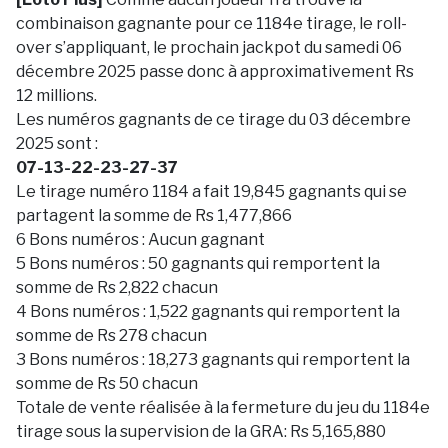
combinaison gagnante pour ce 1184e tirage, le roll-
over s’appliquant, le prochain jackpot du samedi 06
décembre 2025 passe donc à approximativement Rs
12 millions.
Les numéros gagnants de ce tirage du 03 décembre
2025 sont :
07-13-22-23-27-37
Le tirage numéro 1184 a fait 19,845 gagnants qui se
partagent la somme de Rs 1,477,866
6 Bons numéros : Aucun gagnant
5 Bons numéros : 50 gagnants qui remportent la
somme de Rs 2,822 chacun
4 Bons numéros : 1,522 gagnants qui remportent la
somme de Rs 278 chacun
3 Bons numéros : 18,273 gagnants qui remportent la
somme de Rs 50 chacun
Totale de vente réalisée à la fermeture du jeu du 1184e
tirage sous la supervision de la GRA: Rs 5,165,880