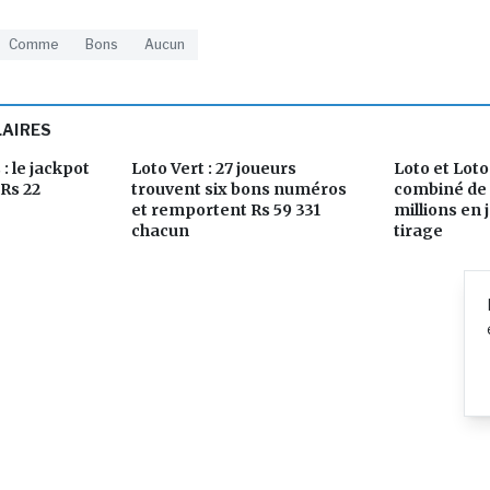
Comme
Bons
Aucun
LAIRES
 : le jackpot
Loto Vert : 27 joueurs
Loto et Loto
Rs 22
trouvent six bons numéros
combiné de 
et remportent Rs 59 331
millions en 
chacun
tirage