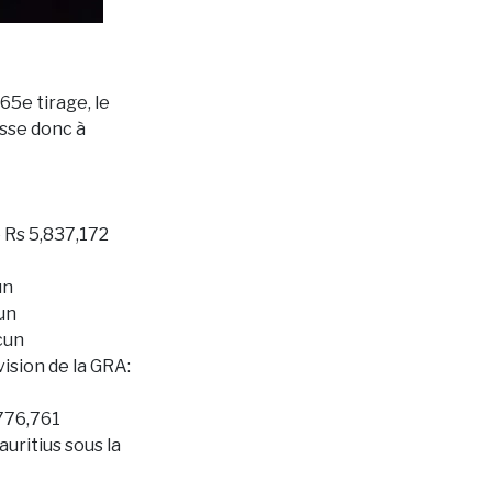
5e tirage, le
asse donc à
 Rs 5,837,172
un
un
cun
vision de la GRA:
,776,761
uritius sous la