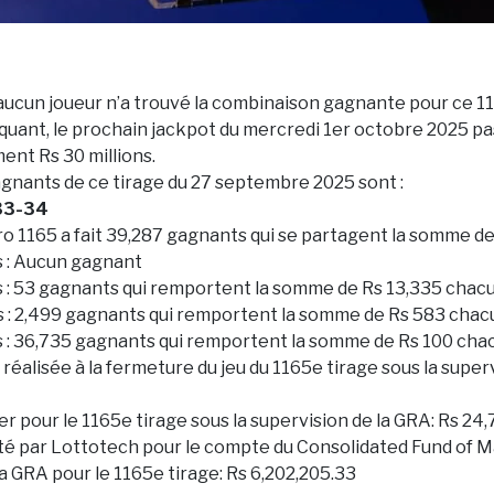
cun joueur n’a trouvé la combinaison gagnante pour ce 116
liquant, le prochain jackpot du mercredi 1er octobre 2025 p
nt Rs 30 millions.
nants de ce tirage du 27 septembre 2025 sont :
33-34
o 1165 a fait 39,287 gagnants qui se partagent la somme de
 : Aucun gagnant
 : 53 gagnants qui remportent la somme de Rs 13,335 chac
 : 2,499 gagnants qui remportent la somme de Rs 583 chac
 : 36,735 gagnants qui remportent la somme de Rs 100 cha
réalisée à la fermeture du jeu du 1165e tirage sous la super
er pour le 1165e tirage sous la supervision de la GRA: Rs 24
é par Lottotech pour le compte du Consolidated Fund of Ma
la GRA pour le 1165e tirage: Rs 6,202,205.33