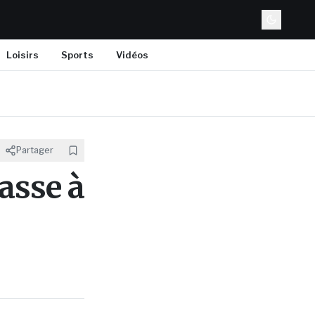
Loisirs
Sports
Vidéos
Partager
asse à