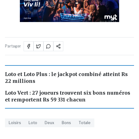
PUBLICITÉ
Partager
Loto et Loto Plus : le jackpot combiné atteint Rs
22 millions
Loto Vert : 27 joueurs trouvent six bons numéros
et remportent Rs 59 331 chacun
Loisirs
Loto
Deux
Bons
Totale