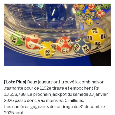
[Loto Plus]
Deux joueurs ont trouvé la combinaison
gagnante pour ce 1192e tirage et empochent Rs
13,558,788. Le prochain jackpot du samedii 03 janvier
2026 passe donc à au moins Rs. 5 millions.
Les numéros gagnants de ce tirage du 31 décembre
2025 sont :