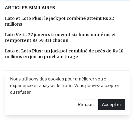
ARTICLES SIMILAIRES
Loto et Loto Plus : le jackpot combiné atteint Rs 22
millions
Loto Vert : 27 joueurs trouvent six bons numéros et
remportent Rs 59 331 chacun
Loto et Loto Plus : un jackpot combiné de près de Rs 18
millions en jeu au prochain tirage
Nous utilisons des cookies pour améliorer votre
expérience et analyser le trafic. Vous pouvez accepter
ou refuser.
Refuser
Accepter