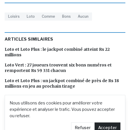
Loisirs
Loto
Comme
Bons
Aucun
ARTICLES SIMILAIRES
Loto et Loto Plus : le jackpot combiné atteint Rs 22
millions
Loto Vert : 27 joueurs trouvent six bons numéros et
remportent Rs 59 331 chacun
Loto et Loto Plus : un jackpot combiné de près de Rs 18
millions en jeu au prochain tirage
Nous utilisons des cookies pour améliorer votre
expérience et analyser le trafic. Vous pouvez accepter
ou refuser.
Refuser
Accepter