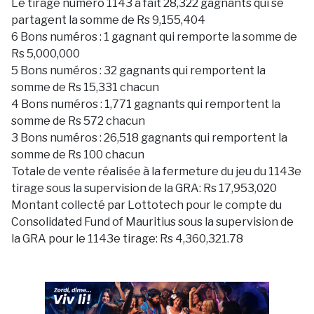
Le tirage numéro 1143 a fait 28,322 gagnants qui se
partagent la somme de Rs 9,155,404
6 Bons numéros : 1 gagnant qui remporte la somme de
Rs 5,000,000
5 Bons numéros : 32 gagnants qui remportent la
somme de Rs 15,331 chacun
4 Bons numéros : 1,771 gagnants qui remportent la
somme de Rs 572 chacun
3 Bons numéros : 26,518 gagnants qui remportent la
somme de Rs 100 chacun
Totale de vente réalisée à la fermeture du jeu du 1143e
tirage sous la supervision de la GRA: Rs 17,953,020
Montant collecté par Lottotech pour le compte du
Consolidated Fund of Mauritius sous la supervision de
la GRA pour le 1143e tirage: Rs 4,360,321.78