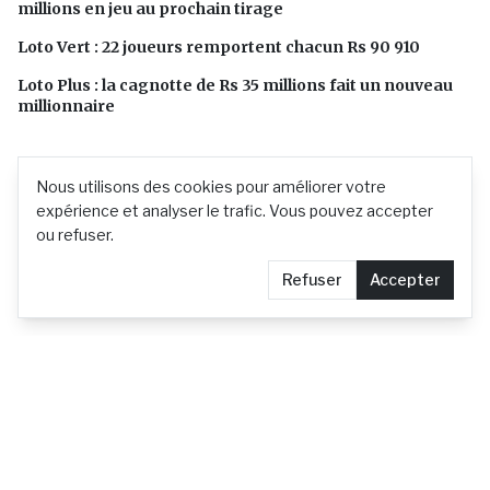
millions en jeu au prochain tirage
Loto Vert : 22 joueurs remportent chacun Rs 90 910
Loto Plus : la cagnotte de Rs 35 millions fait un nouveau
millionnaire
Nous utilisons des cookies pour améliorer votre
expérience et analyser le trafic. Vous pouvez accepter
ou refuser.
Refuser
Accepter
L'actualité mauricienne en continu
Contact
Demander le retrait d'un article
Confidentialité