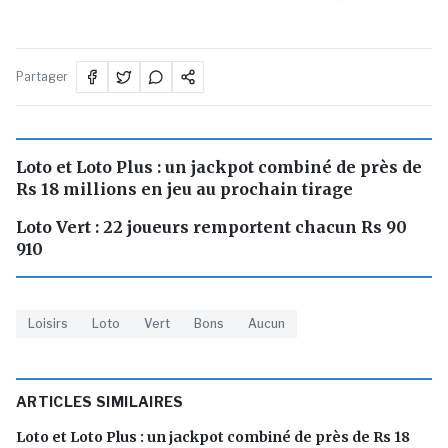
Partager
Loto et Loto Plus : un jackpot combiné de près de
Rs 18 millions en jeu au prochain tirage
Loto Vert : 22 joueurs remportent chacun Rs 90
910
Loisirs
Loto
Vert
Bons
Aucun
ARTICLES SIMILAIRES
Loto et Loto Plus : un jackpot combiné de près de Rs 18