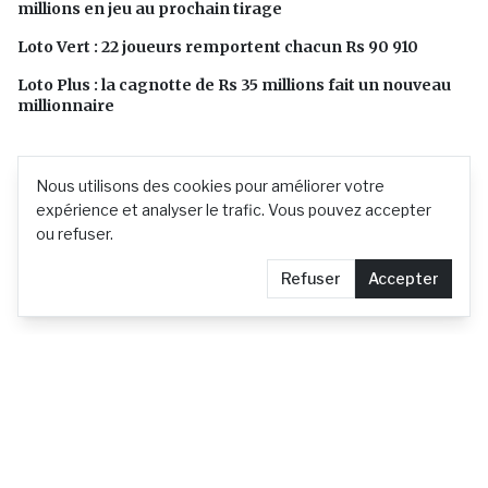
millions en jeu au prochain tirage
Loto Vert : 22 joueurs remportent chacun Rs 90 910
Loto Plus : la cagnotte de Rs 35 millions fait un nouveau
millionnaire
Nous utilisons des cookies pour améliorer votre
expérience et analyser le trafic. Vous pouvez accepter
ou refuser.
Refuser
Accepter
L'actualité mauricienne en continu
Contact
Demander le retrait d'un article
Confidentialité