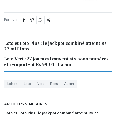
Partager
Loto et Loto Plus : le jackpot combiné atteint Rs
22 millions
Loto Vert : 27 joueurs trouvent six bons numéros
et remportent Rs 59 331 chacun
Loisirs
Loto
Vert
Bons
Aucun
ARTICLES SIMILAIRES
Loto et Loto Plus : le jackpot combiné atteint Rs 22