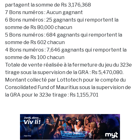
partagent la somme de Rs 3,176,368
7 Bons numéros : Aucun gagnant
6 Bons numéros : 25 gagnants qui remportent la
somme de Rs 80,000 chacun
5 Bons numéros : 684 gagnants qui remportent la
somme de Rs 602 chacun
4 Bons numéros : 7,646 gagnants qui remportent la
somme de Rs 100 chacun
Totale de vente réalisée à la fermeture du jeu du 323e
tirage sous la supervision de la GRA : Rs 5,470,080.
Montant collecté par Lottotech pour le compte du
Consolidated Fund of Mauritius sous la supervision de
la GRA pour le 323e tirage : Rs 1,155,701
PUBLICITÉ