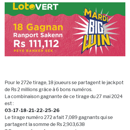
Pour le 272e tirage, 18 joueurs se partagent le jackpot
de Rs 2 millions grâce à 6 bons numéros.
La combinaison gagnante de ce tirage du 27 mai 2024
est :
03-17-18-21-22-25-26
Le tirage numéro 272 a fait 7,089 gagnants qui se
partagent la somme de Rs 2,903,638