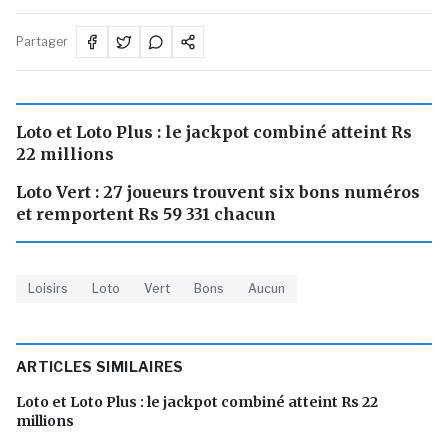
Partager
Loto et Loto Plus : le jackpot combiné atteint Rs
22 millions
Loto Vert : 27 joueurs trouvent six bons numéros
et remportent Rs 59 331 chacun
Loisirs
Loto
Vert
Bons
Aucun
ARTICLES SIMILAIRES
Loto et Loto Plus : le jackpot combiné atteint Rs 22
millions