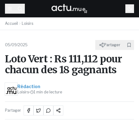
Accueil
Loisirs
05/09/2025
Partager
Loto Vert : Rs 111,112 pour
chacun des 18 gagnants
Rédaction
Loisirs
1
min de lecture
Partager