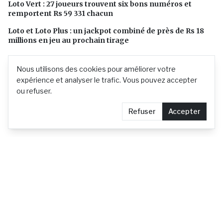
Loto Vert : 27 joueurs trouvent six bons numéros et
remportent Rs 59 331 chacun
Loto et Loto Plus : un jackpot combiné de près de Rs 18
millions en jeu au prochain tirage
Nous utilisons des cookies pour améliorer votre
expérience et analyser le trafic. Vous pouvez accepter
ou refuser.
Refuser
Accepter
L'actualité mauricienne en continu
Contact
Demander le retrait d'un article
Confidentialité