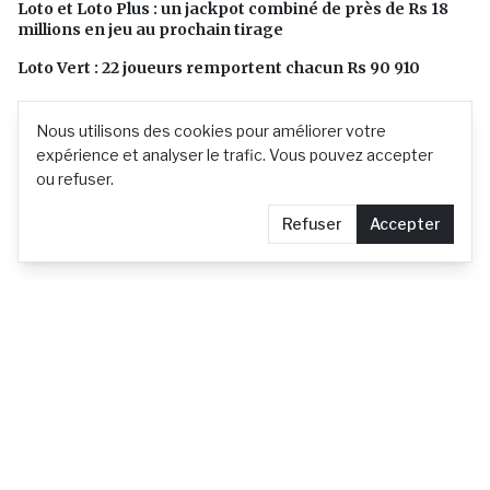
Loto et Loto Plus : un jackpot combiné de près de Rs 18
millions en jeu au prochain tirage
Loto Vert : 22 joueurs remportent chacun Rs 90 910
Nous utilisons des cookies pour améliorer votre
expérience et analyser le trafic. Vous pouvez accepter
ou refuser.
Refuser
Accepter
L'actualité mauricienne en continu
Contact
Demander le retrait d'un article
Confidentialité
© 2026 actu.mu —
Tous droits réservés