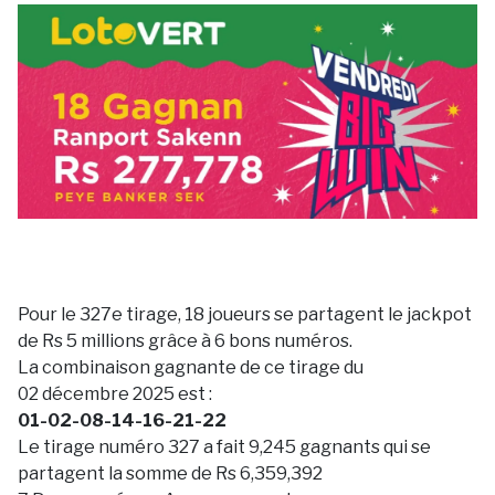
Pour le 327e tirage, 18 joueurs se partagent le jackpot
de Rs 5 millions grâce à 6 bons numéros.
La combinaison gagnante de ce tirage du
02
décembre 2025 est :
01-02-08-14-16-21-22
Le tirage numéro 327 a fait 9,245 gagnants qui se
partagent la somme de Rs 6,359,392