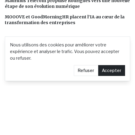
Mauritius Telecom propulse Rodrigues vers une nouvelle
étape de son évolution numérique
MOOOVE et GoodMorningHR placent l’IA au cœur de la
transformation des entreprises
Nous utilisons des cookies pour améliorer votre
expérience et analyser le trafic. Vous pouvez accepter
ou refuser.
Refuser
Accepter
L'actualité mauricienne en continu
Contact
Demander le retrait d'un article
Confidentialité