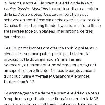
& Resorts, a accueilli la première édition de la
MCB
Ladies Classic - Mauritius,
tournoi inscrit au calendrier
de la
Ladies European Tour.
La compétition s’est
achevée en apothéose dimanche avec la victoire de la
Danoise Smilla Tarning Sønderby, au terme d’une finale
très serrée face à un plateau international de très
haut niveau.
Les 120 participantes ont offert au public présent un
niveau de jeu remarquable, porté par le talent, la
précision et la détermination. Smilla Tarning
Søenderby a finalement su se démarquer en signant
un superbe score final de -14 sous le par, devançant
d’un coup Kajsa Arwefjäll et Casandra Alexander,
toutes deux à -13.
La grande gagnante de cette première édition a tenu
à exprimer sa gratitude : « Je tiens à remercier la MCB
pour son soutien au golf féminin et sa contribution au