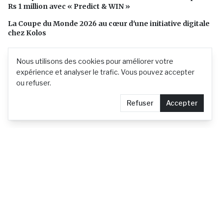
Rs 1 million avec « Predict & WIN »
La Coupe du Monde 2026 au cœur d'une initiative digitale
chez Kolos
Nous utilisons des cookies pour améliorer votre
expérience et analyser le trafic. Vous pouvez accepter
ou refuser.
Refuser
Accepter
L'actualité mauricienne en continu
Contact
Demander le retrait d'un article
Confidentialité
© 2026 actu.mu —
Tous droits réservés