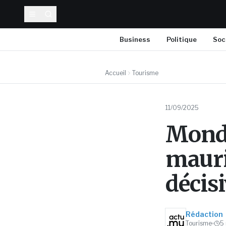
Business
Politique
Soc
Accueil
Tourisme
11/09/2025
Mondi
mauri
décis
Rédaction
Tourisme
5