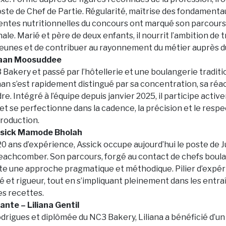
poste de Chef de Partie. Régularité, maîtrise des fondamenta
tentes nutritionnelles du concours ont marqué son parcours 
ale. Marié et père de deux enfants, il nourrit l’ambition de
 jeunes et de contribuer au rayonnement du métier auprès du
haan Moosuddee
 Bakery et passé par l’hôtellerie et une boulangerie traditi
aan s’est rapidement distingué par sa concentration, sa réac
e. Intégré à l’équipe depuis janvier 2025, il participe acti
t se perfectionne dans la cadence, la précision et le respe
roduction.
ssick Mamode Bholah
 20 ans d’expérience, Assick occupe aujourd’hui le poste de 
eachcomber. Son parcours, forgé au contact de chefs boul
lète une approche pragmatique et méthodique. Pilier d’expéri
té et rigueur, tout en s’impliquant pleinement dans les entr
es recettes.
nte – Liliana Gentil
odrigues et diplômée du NC3 Bakery, Liliana a bénéficié d’