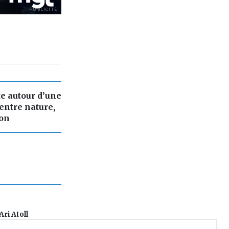
PUBLICITÉ
te autour d’une
entre nature,
ion
ri Atoll
triple sacre et