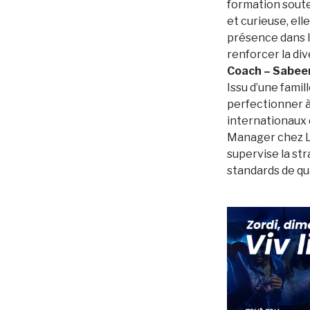
formation soute
et curieuse, ell
présence dans l
renforcer la div
Coach – Sabee
Issu d’une famil
perfectionner à
internationaux 
Manager chez LM
supervise la st
standards de qu