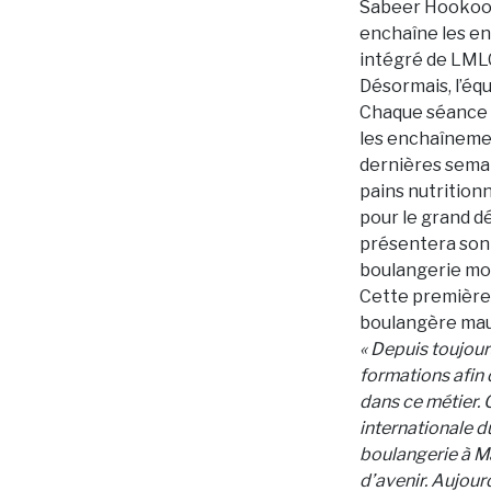
Sabeer Hookooma
enchaîne les en
intégré de LMLC
Désormais, l’éq
Chaque séance e
les enchaînemen
dernières semai
pains nutrition
pour le grand d
présentera son s
boulangerie mo
Cette première 
boulangère mau
« Depuis toujour
formations afin 
dans ce métier. 
internationale d
boulangerie à Ma
d’avenir. Aujour