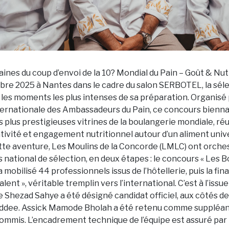
ines du coup d’envoi de la 10? Mondial du Pain – Goût & Nut
obre 2025 à Nantes dans le cadre du salon SERBOTEL, la sél
 les moments les plus intenses de sa préparation. Organisé
nternationale des Ambassadeurs du Pain, ce concours bienna
 plus prestigieuses vitrines de la boulangerie mondiale, ré
tivité et engagement nutritionnel autour d’un aliment univer
te aventure, Les Moulins de la Concorde (LMLC) ont orche
 national de sélection, en deux étapes : le concours « Les 
a mobilisé 44 professionnels issus de l’hôtellerie, puis la fina
ent », véritable tremplin vers l’international. C’est à l’issue
e Shezad Sahye a été désigné candidat officiel, aux côtés 
dee. Assick Mamode Bholah a été retenu comme suppléant,
mmis. L’encadrement technique de l’équipe est assuré par 