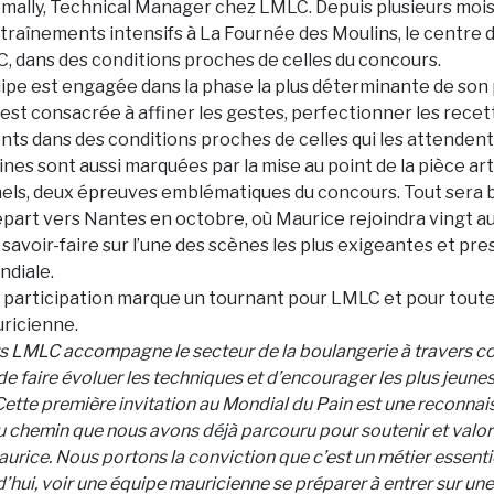
lly, Technical Manager chez LMLC. Depuis plusieurs mois,
traînements intensifs à La Fournée des Moulins, le centre 
, dans des conditions proches de celles du concours.
uipe est engagée dans la phase la plus déterminante de son
st consacrée à affiner les gestes, perfectionner les recet
ts dans des conditions proches de celles qui les attendent
nes sont aussi marquées par la mise au point de la pièce art
nels, deux épreuves emblématiques du concours. Tout sera 
épart vers Nantes en octobre, où Maurice rejoindra vingt au
avoir-faire sur l’une des scènes les plus exigeantes et pres
ndiale.
participation marque un tournant pour LMLC et pour toute l
ricienne.
s LMLC accompagne le secteur de la boulangerie à travers co
de faire évoluer les techniques et d’encourager les plus jeunes
Cette première invitation au Mondial du Pain est une reconna
u chemin que nous avons déjà parcouru pour soutenir et valori
urice. Nous portons la conviction que c’est un métier essenti
d’hui, voir une équipe mauricienne se préparer à entrer sur un