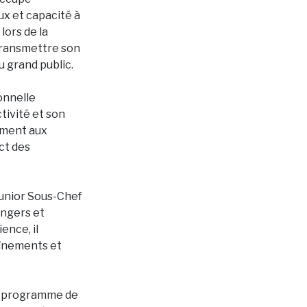
ux et capacité à
lors de la
 transmettre son
 grand public.
onnelle
tivité et son
vement aux
ct des
Junior Sous-Chef
angers et
ence, il
aînements et
un programme de