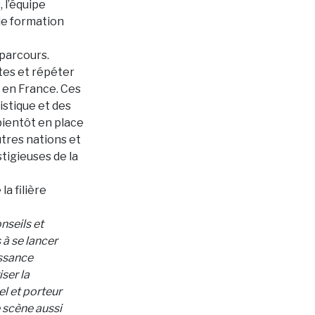
 l’équipe
de formation
 parcours.
tes et répéter
 en France. Ces
istique et des
bientôt en place
tres nations et
tigieuses de la
a filière
nseils et
 à se lancer
issance
ser la
el et porteur
e scène aussi