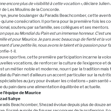
ne encore plus de visibilité à cette vocation »,
déclare Julien 
 de Les Moulins de la Concorde.
hye, jeune boulanger du Paradis Beachcomber, cette avent
qu’une consécration. Il portera pour la première fois les c
tional, soutenu par sa famille, ses collègues et ses mentors.
on pays au Mondial du Pain est un immense honneur. C’est un
ille et pour Maurice. Je pars avec beaucoup de fierté et la v
ant d’une petite île, nous avons le talent et la passion pour f
nfie-t-il.
reuve sportive, cette première participation incarne la vo
uvelles vocations, de renforcer la culture de l’exigence et 
est un métier noble et moderne, nourri par la tradition mais
dial du Pain met d’ailleurs un accent particulier sur la nutrit
 spécialistes au jury pour évaluer les créations « pain santé 
e du pain dans une alimentation équilibrée et actuelle.
e l’équipe de Maurice
ezad Sahye
radis Beachcomber, Shezad évolue depuis plus de douze an
luxe. Formé auprès de figures reconnues de la profession, il