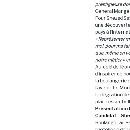
prestigieuse don
General Manger
Pour Shezad Sa
une découverte 
pays à l’interna
« Représenter m
moi, pour ma fam
que, même en ven
notre métier »,
co
Au-delà de l’ép
d’inspirer de no
la boulangerie 
l’avenir. Le Mon
l’intégration de
place essentiell
Présentation d
Candidat – Sh
Boulanger au Pa
l’hôtellerie de 