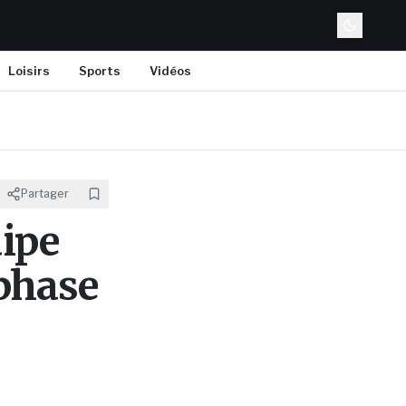
Loisirs
Sports
Vidéos
Partager
uipe
phase