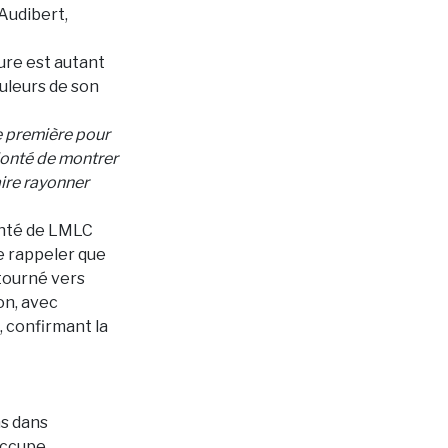
Audibert,
ure est autant
ouleurs de son
e première pour
olonté de montrer
aire rayonner
lonté de LMLC
de rappeler que
 tourné vers
ion, avec
», confirmant la
s dans
 occupe