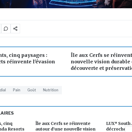
ts, cinq paysages :
Île aux Cerfs se réinven
ts réinvente l'évasion
nouvelle vision durable 
découverte et préservat
ial
Pain
Goût
Nutrition
LAIRES
, cinq
Île aux Cerfs se réinvente
LUX* South A
nda Resorts
autour d’une nouvelle vision
décroche un 