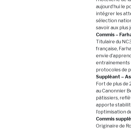
aujourd’hui le 
intégrer les at
sélection nation
savoir aux plus
Commis – Far
Titulaire du NC3
française, Farh
envie d’apprendr
entraînements e
protocoles de p
Suppléant – A
Fort de plus de
au Canonnier B
pâtissiers, ref
apporte stabili
l’optimisation d
Commis suppléa
Originaire de R