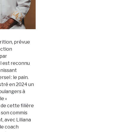
rition, prévue
ection
 par
l est reconnu
unissant
sel : le pain.
stré en 2024 un
Boulangers à
le «
 de cette filière
de son commis
 avec Liliana
le coach