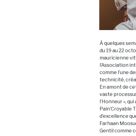
À quelques sema
du 19 au 22 oct
mauricienne vit
l’Association i
comme l’une des
technicité, créa
En amont de cet
vaste processus
l’Honneur », qui 
Pain’Croyable Tal
d’excellence qu
Farhaan Moosud
Gentil comme co