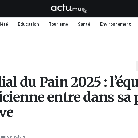
iété
Éducation
Tourisme
Santé
Environnement
al du Pain 2025 : l’éq
cienne entre dans sa 
ive
min de lecture