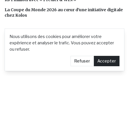
La Coupe du Monde 2026 au cœur d'une initiative digitale
chez Kolos
Nous utilisons des cookies pour améliorer votre
expérience et analyser le trafic. Vous pouvez accepter
ou refuser.
Refuser
Accepter
L'actualité mauricienne en continu
Contact
Demander le retrait d'un article
Confidentialité
© 2026 actu.mu —
Tous droits réservés