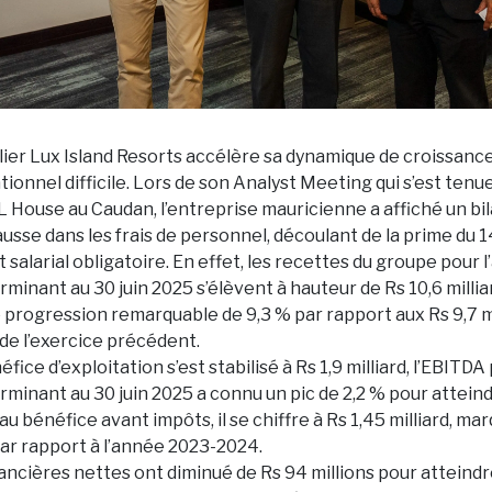
ier Lux Island Resorts accélère sa dynamique de croissanc
onnel difficile. Lors de son Analyst Meeting qui s’est tenu
 House au Caudan, l’entreprise mauricienne a affiché un bila
hausse dans les frais de personnel, découlant de la prime du
salarial obligatoire. En effet, les recettes du groupe pour 
rminant au 30 juin 2025 s’élèvent à hauteur de Rs 10,6 milliar
progression remarquable de 9,3 % par rapport aux Rs 9,7 mi
de l’exercice précédent.
éfice d’exploitation s’est stabilisé à Rs 1,9 milliard, l’EBITDA
rminant au 30 juin 2025 a connu un pic de 2,2 % pour attein
 au bénéfice avant impôts, il se chiffre à Rs 1,45 milliard, m
ar rapport à l’année 2023-2024.
ancières nettes ont diminué de Rs 94 millions pour atteind