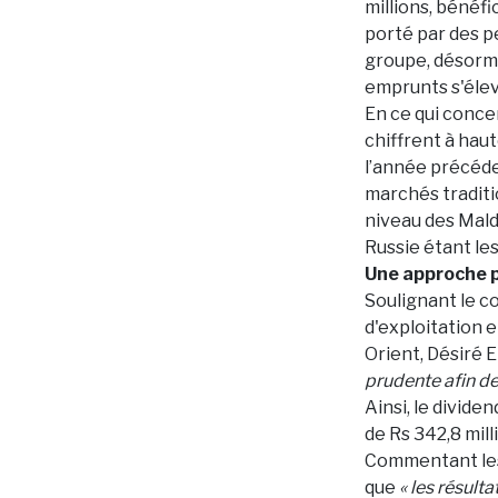
millions, bénéf
porté par des p
groupe, désorma
emprunts s'élevai
En ce qui concer
chiffrent à haut
l’année précéden
marchés traditi
niveau des Maldiv
Russie étant le
Une approche p
Soulignant le c
d'exploitation 
Orient, Désiré E
prudente afin de 
Ainsi, le divide
de Rs 342,8 mill
Commentant les 
que
« les résult