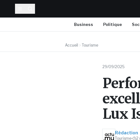
Business
Politique
Soc
Accueil
Tourisme
29/09/2025
Perfo
excel
Lux I
Rédaction
Tourisme
2