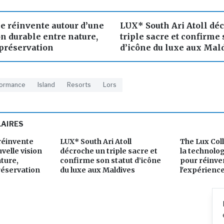
se réinvente autour d’une
LUX* South Ari Atoll dé
n durable entre nature,
triple sacre et confirme 
 préservation
d’icône du luxe aux Mal
formance
Island
Resorts
Lors
LAIRES
 réinvente
LUX* South Ari Atoll
The Lux Coll
velle vision
décroche un triple sacre et
la technolog
ture,
confirme son statut d’icône
pour réinve
réservation
du luxe aux Maldives
l'expérienc