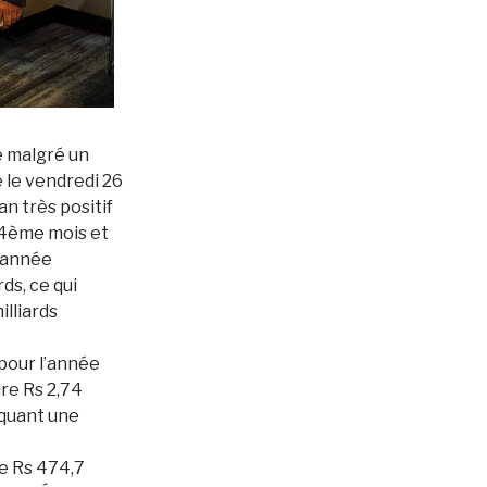
e malgré un
e le vendredi 26
n très positif
 14ème mois et
l’année
ds, ce qui
lliards
 pour l’année
dre Rs 2,74
arquant une
re Rs 474,7