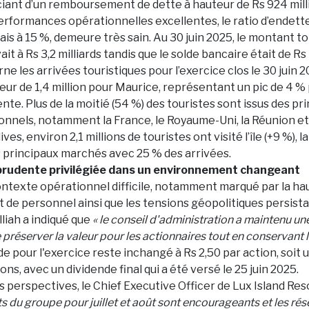
iciant d’un remboursement de dette à hauteur de Rs 924 mil
erformances opérationnelles excellentes, le ratio d’endet
is à 15 %, demeure très sain. Au 30 juin 2025, le montant to
t à Rs 3,2 milliards tandis que le solde bancaire était de Rs 1
ne les arrivées touristiques pour l’exercice clos le 30 juin 2
eur de 1,4 million pour Maurice, représentant un pic de 4 %
te. Plus de la moitié (54 %) des touristes sont issus des pr
onnels, notamment la France, le Royaume-Uni, la Réunion et
es, environ 2,1 millions de touristes ont visité l’île (+9 %), la
s principaux marchés avec 25 % des arrivées.
rudente privilégiée dans un environnement changeant
ontexte opérationnel difficile, notamment marqué par la ha
et de personnel ainsi que les tensions géopolitiques persis
lliah a indiqué que
« le conseil d'administration a maintenu un
préserver la valeur pour les actionnaires tout en conservant la 
nde pour l'exercice reste inchangé à Rs 2,50 par action, soit
ions, avec un dividende final qui a été versé le 25 juin 2025.
perspectives, le Chief Executive Officer de Lux Island Reso
ats du groupe pour juillet et août sont encourageants et les ré