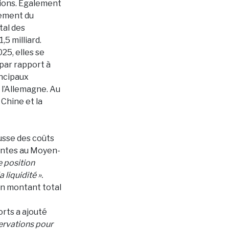
lions. Également
tement du
tal des
,5 milliard.
025, elles se
 par rapport à
incipaux
 l’Allemagne. Au
 Chine et la
usse des coûts
tantes au Moyen-
e position
liquidité ».
 un montant total
rts a ajouté
servations pour