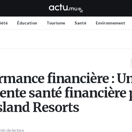
iété
Éducation
Tourisme
Santé
Environnement
rmance financière : U
lente santé financière
sland Resorts
min de lecture