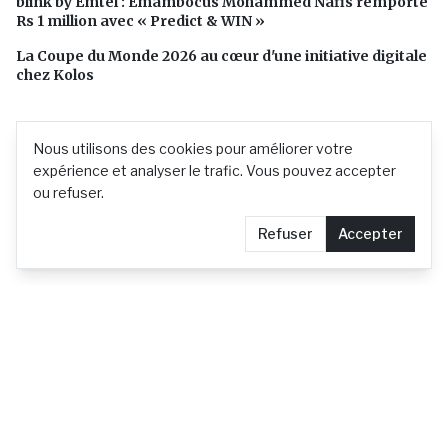
blink by Emtel : Emambocus Mohammed Nafis remporte
Rs 1 million avec « Predict & WIN »
La Coupe du Monde 2026 au cœur d'une initiative digitale
chez Kolos
Nous utilisons des cookies pour améliorer votre
expérience et analyser le trafic. Vous pouvez accepter
ou refuser.
Refuser
Accepter
L'actualité mauricienne en continu
Contact
Demander le retrait d'un article
Confidentialité