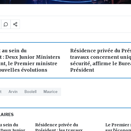
au sein du
Résidence privée du Prés
: Deux Junior Ministers
travaux concernent uni
nt, le Premier ministre
sécurité, affirme le Bure
uvelles évolutions
Président
t
Arvin
Boolell
Maurice
LAIRES
 sein du
Résidence privée du
Le Premier 
Deux Junior
Président : les travaux
sur l'économ