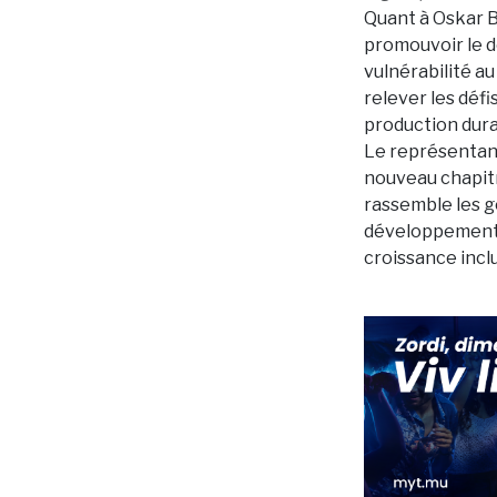
Quant à Oskar Be
promouvoir le d
vulnérabilité au
relever les déf
production durab
Le représentant 
nouveau chapitre
rassemble les g
développement a
croissance inclu