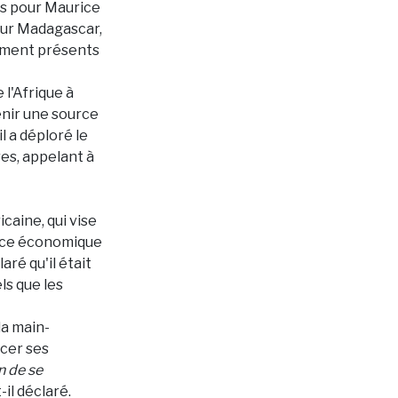
es pour Maurice
our Madagascar,
lement présents
 l'Afrique à
enir une source
l a déploré le
es, appelant à
caine, qui vise
ance économique
aré qu'il était
ls que les
la main-
rcer ses
n de se
-il déclaré.