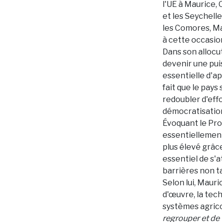
l'UE à Maurice,
et les Seychell
les Comores, Ma
à cette occasio
Dans son allocut
devenir une pui
essentielle d'a
fait que le pay
redoubler d'effo
démocratisation
Évoquant le Pro
essentiellement
plus élevé grâce
essentiel de s'a
barrières non ta
Selon lui, Maur
d'œuvre, la tech
systèmes agrico
regrouper et de 