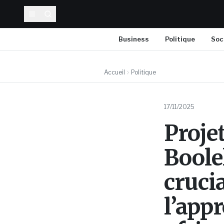
Business
Politique
Soc
Accueil
Politique
17/11/2025
Proje
Boolel
crucia
l’app