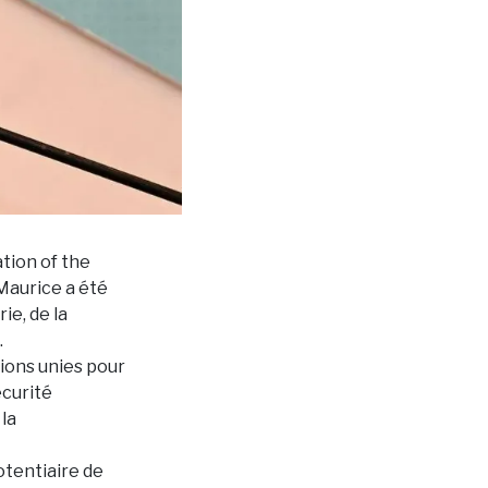
tion of the
Maurice a été
ie, de la
.
tions unies pour
écurité
 la
otentiaire de