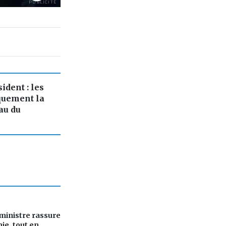
PUBLICITÉ
ident : les
quement la
au du
ministre rassure
ie, tout en