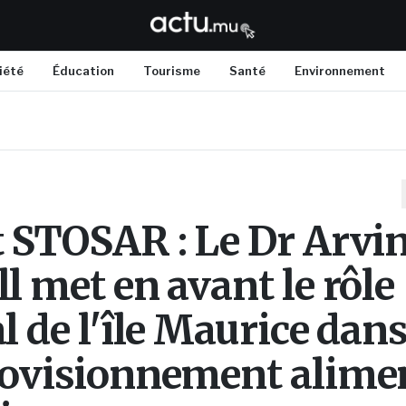
iété
Éducation
Tourisme
Santé
Environnement
t STOSAR : Le Dr Arvi
l met en avant le rôle
l de l'île Maurice dan
rovisionnement alime