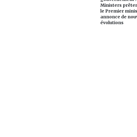
Ministers prête
le Premier mini
annonce de nouv
évolutions
L'actualité mauricienne en continu