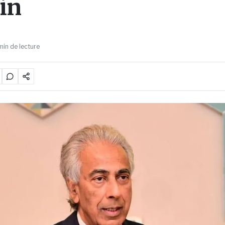
ain
min de lecture