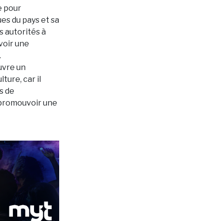
e pour
es du pays et sa
s autorités à
voir une
.
ouvre un
ture, car il
s de
e promouvoir une