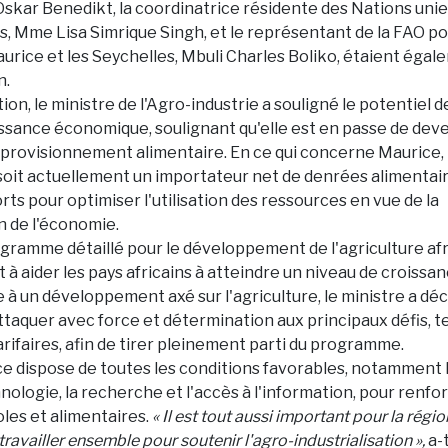
 Oskar Benedikt, la coordinatrice résidente des Nations uni
es, Mme Lisa Simrique Singh, et le représentant de la FAO p
urice et les Seychelles, Mbuli Charles Boliko, étaient éga
n.
ion, le ministre de l'Agro-industrie a souligné le potentiel de
ssance économique, soulignant qu'elle est en passe de dev
pprovisionnement alimentaire. En ce qui concerne Maurice, i
s soit actuellement un importateur net de denrées alimentair
rts pour optimiser l'utilisation des ressources en vue de la
 de l'économie.
gramme détaillé pour le développement de l'agriculture afri
 à aider les pays africains à atteindre un niveau de croiss
 à un développement axé sur l'agriculture, le ministre a décl
ttaquer avec force et détermination aux principaux défis, te
rifaires, afin de tirer pleinement parti du programme.
ice dispose de toutes les conditions favorables, notamment 
nologie, la recherche et l'accès à l'information, pour renfo
les et alimentaires.
« Il est tout aussi important pour la régio
travailler ensemble pour soutenir l'agro-industrialisation »,
a-t