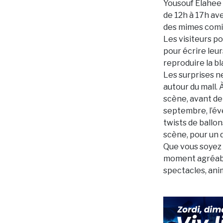
Yousouf Elahee 
de 12h à 17h ave
des mimes comiqu
Les visiteurs p
pour écrire leur
reproduire la bl
Les surprises n
autour du mall.
scène, avant de
septembre, l’év
twists de ballon
scène, pour un 
Que vous soyez 
moment agréable
spectacles, anim