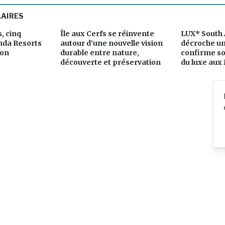
LAIRES
, cinq
Île aux Cerfs se réinvente
LUX* South A
nda Resorts
autour d’une nouvelle vision
décroche un 
ion
durable entre nature,
confirme so
découverte et préservation
du luxe aux