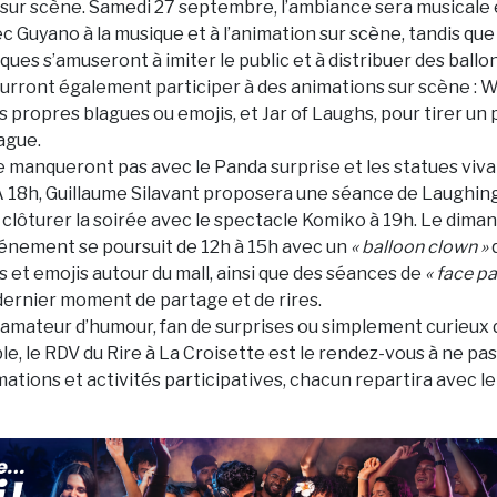
sur scène. Samedi 27 septembre, l’ambiance sera musicale 
c Guyano à la musique et à l’animation sur scène, tandis que
es s’amuseront à imiter le public et à distribuer des ballon
ourront également participer à des animations sur scène : W
s propres blagues ou emojis, et Jar of Laughs, pour tirer un 
ague.
e manqueront pas avec le Panda surprise et les statues viv
 À 18h, Guillaume Silavant proposera une séance de Laughin
 clôturer la soirée avec le spectacle Komiko à 19h. Le dima
énement se poursuit de 12h à 15h avec un
« balloon clown »
s et emojis autour du mall, ainsi que des séances de
« face pa
dernier moment de partage et de rires.
amateur d’humour, fan de surprises ou simplement curieux 
, le RDV du Rire à La Croisette est le rendez-vous à ne pa
ations et activités participatives, chacun repartira avec le