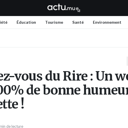
iété
Éducation
Tourisme
Santé
Environnement
z-vous du Rire : Un w
00% de bonne humeur
tte !
min de lecture