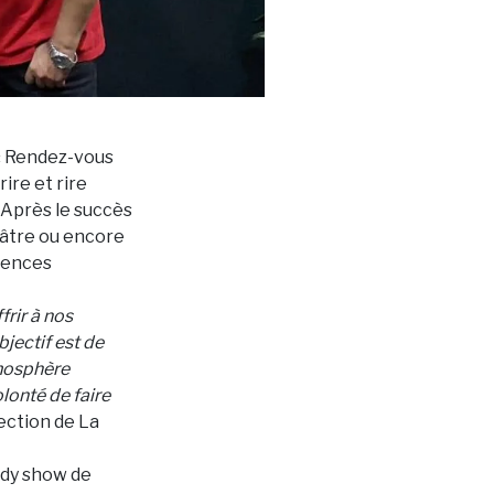
 « Rendez-vous
ire et rire
. Après le succès
éâtre ou encore
iences
rir à nos
bjectif est de
tmosphère
lonté de faire
rection de La
edy show de