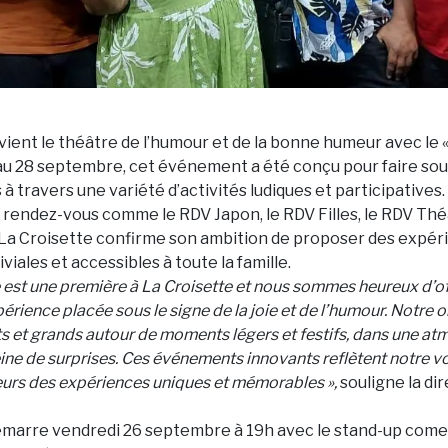
vient le théâtre de l’humour et de la bonne humeur avec le
6 au 28 septembre, cet événement a été conçu pour faire sour
 à travers une variété d’activités ludiques et participatives
rendez-vous comme le RDV Japon, le RDV Filles, le RDV Th
 La Croisette confirme son ambition de proposer des expér
iviales et accessibles à toute la famille.
 est une première à La Croisette et nous sommes heureux d’off
érience placée sous le signe de la joie et de l’humour. Notre o
ts et grands autour de moments légers et festifs, dans une a
eine de surprises. Ces événements innovants reflètent notre vo
teurs des expériences uniques et mémorables »,
souligne la di
marre vendredi 26 septembre à 19h avec le stand-up com