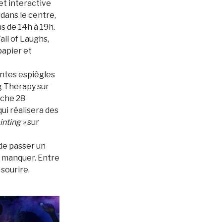
et interactive
 dans le centre,
s de 14h à 19h.
all of Laughs,
papier et
antes espiègles
g Therapy sur
nche 28
qui réalisera des
inting »
sur
de passer un
s manquer. Entre
 sourire.