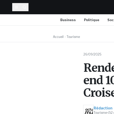
Business
Politique
Soc
Accueil
Tourisme
26/09/2025
Rende
end 1
Croise
Rédaction
Tourisme
2