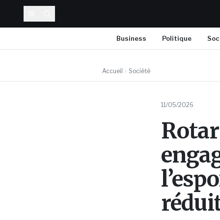
Business
Politique
Soc
Accueil
Société
11/05/2026
Rotar
engag
l’esp
rédui