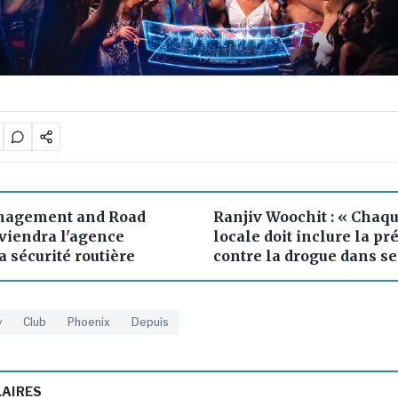
anagement and Road
Ranjiv Woochit : « Chaqu
eviendra l'agence
locale doit inclure la p
a sécurité routière
contre la drogue dans ses
y
Club
Phoenix
Depuis
LAIRES