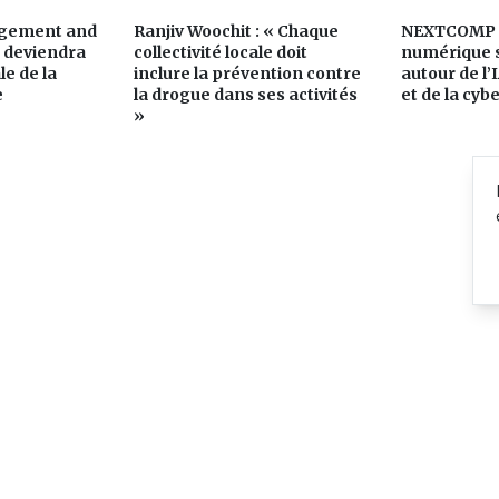
agement and
Ranjiv Woochit : « Chaque
NEXTCOMP 20
t deviendra
collectivité locale doit
numérique s
le de la
inclure la prévention contre
autour de l’
e
la drogue dans ses activités
et de la cyb
»