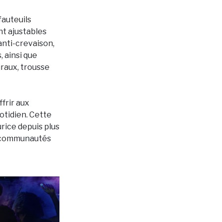
fauteuils
nt ajustables
anti-crevaison,
, ainsi que
uraux, trousse
ffrir aux
otidien. Cette
urice depuis plus
es communautés