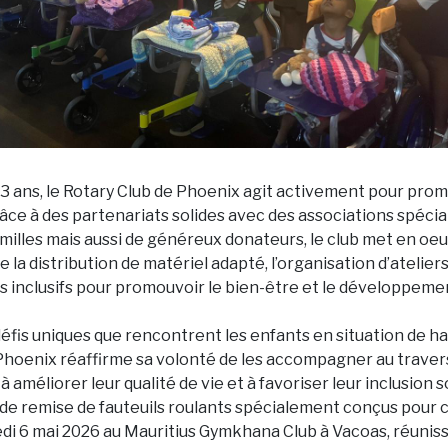
23 ans, le Rotary Club de Phoenix agit activement pour promo
âce à des partenariats solides avec des associations spécia
amilles mais aussi de généreux donateurs, le club met en oe
a distribution de matériel adapté, l’organisation d’ateliers
inclusifs pour promouvoir le bien-être et le développement
éfis uniques que rencontrent les enfants en situation de ha
Phoenix réaffirme sa volonté de les accompagner au traver
 à améliorer leur qualité de vie et à favoriser leur inclusion so
e remise de fauteuils roulants spécialement conçus pour c
di 6 mai 2026 au Mauritius Gymkhana Club à Vacoas, réuni