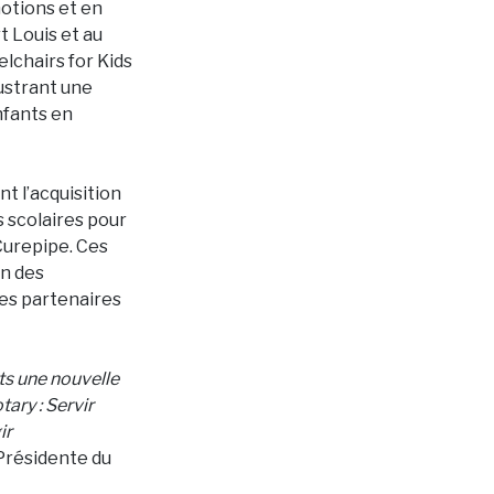
motions et en
rt Louis et au
lchairs for Kids
lustrant une
enfants en
t l’acquisition
s scolaires pour
Curepipe. Ces
on des
les partenaires
ts une nouvelle
ary : Servir
ir
 Présidente du