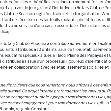
enaires, familles et bénéficiaires dans un moment fort en é
ojet a pu voir le jour grâce à l’initiative du Rotary Club de Po
ry Club de Scarborough (Australie) et de l’organisation Whee
ttant de sécuriser des fauteuils roulants pédiatriques et il
lective au service d’une cause essentielle : l’inclusion des 
ndicap.
e Rotary Club de Phoenix a contribué activement en facilitan
roulants, attribués à 10 enfants issus de trois établissement
ns éducatifs spéciaux situés à Flacq, Plaine des Papayes et 
é distribués à l’issue d’un processus rigoureux d’identificati
mené en collaboration avec les établissements scolaires et 
uteuils roulants que nous remettons, nous offrons à ces enfan
velle dignité. Ce projet incarne profondément les valeurs du Rot
er un changement durable, agir pour transformer des vies, ag
vec coeur et engagement, pour transformer des vies. »,
dit la
Phoenix, Virginie Constant.