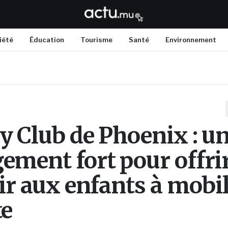
iété
Éducation
Tourisme
Santé
Environnement
y Club de Phoenix : u
ement fort pour offri
oir aux enfants à mobil
te