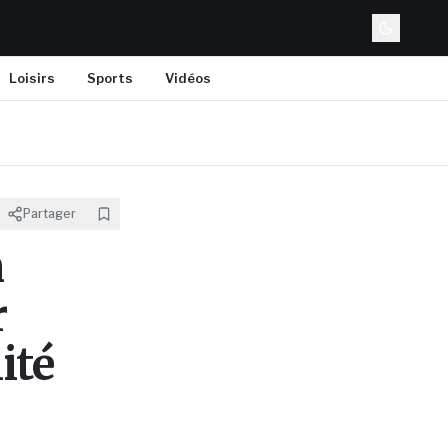
Loisirs
Sports
Vidéos
Partager
n
r
ité