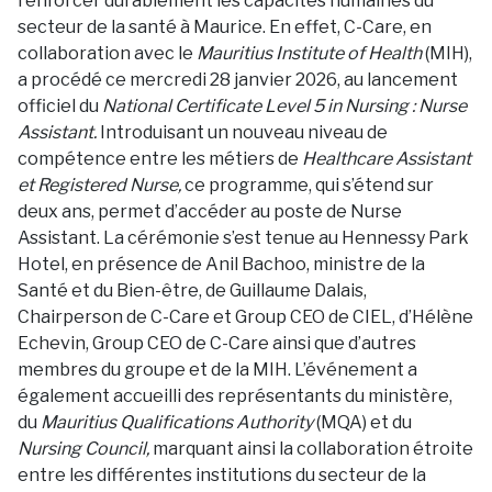
renforcer durablement les capacités humaines du
secteur de la santé à Maurice. En effet, C-Care, en
collaboration avec le
Mauritius Institute of Health
(MIH),
a procédé ce mercredi 28 janvier 2026, au lancement
officiel du
National Certificate Level 5 in Nursing : Nurse
Assistant.
Introduisant un nouveau niveau de
compétence entre les métiers de
Healthcare Assistant
et Registered Nurse,
ce programme, qui s’étend sur
deux ans, permet d’accéder au poste de Nurse
Assistant. La cérémonie s’est tenue au Hennessy Park
Hotel, en présence de Anil Bachoo, ministre de la
Santé et du Bien-être, de Guillaume Dalais,
Chairperson de C-Care et Group CEO de CIEL, d’Hélène
Echevin, Group CEO de C-Care ainsi que d’autres
membres du groupe et de la MIH. L’événement a
également accueilli des représentants du ministère,
du
Mauritius Qualifications Authority
(MQA) et du
Nursing Council,
marquant ainsi la collaboration étroite
entre les différentes institutions du secteur de la