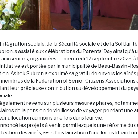
’Intégration sociale, de la Sécurité sociale et de la Solidarité
ron, a assisté aux célébrations du Parents’ Day ainsi qu’à
 aux seniors, organisées, le mercredi 17 septembre 2025, à 
initiative est portée par la municipalité de Beau-Bassin–Ros
tion, Ashok Subron a exprimé sa gratitude envers les aînés
t membres de la Federation of Senior Citizens Associations
elant leur précieuse contribution au développement du pays 
ciale.
 également revenu sur plusieurs mesures phares, notamment
ciaires de la pension de vieillesse de voyager pendant une 
ur allocation au moins une fois dans leur vie.
s annoncé les projets à venir, parmi lesquels une réforme du 
otection des aînés, avec l’instauration d’une loi instituant