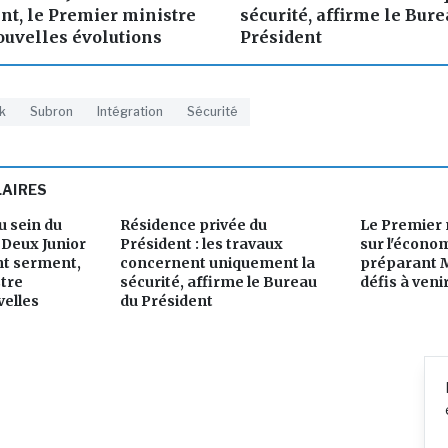
nt, le Premier ministre
sécurité, affirme le Bure
uvelles évolutions
Président
k
Subron
Intégration
Sécurité
LAIRES
 sein du
Résidence privée du
Le Premier 
Deux Junior
Président : les travaux
sur l'économ
nt serment,
concernent uniquement la
préparant 
stre
sécurité, affirme le Bureau
défis à veni
elles
du Président