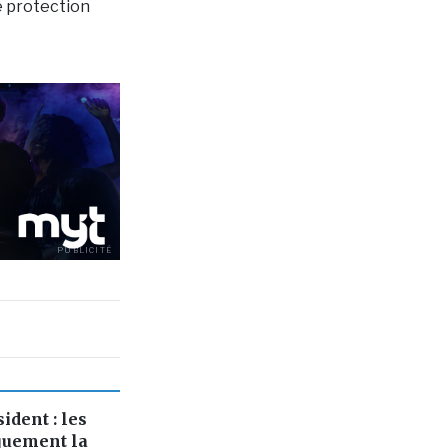
e protection
PUBLICITÉ
ident : les
quement la