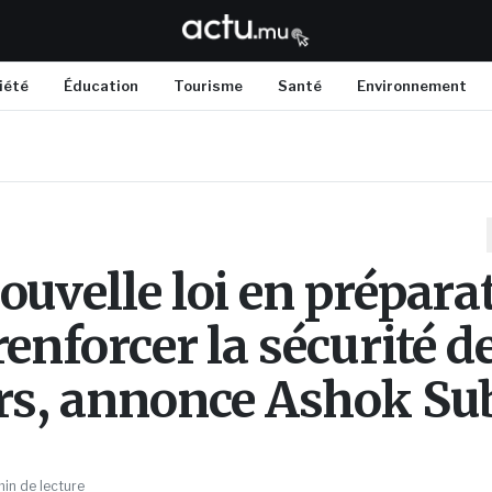
iété
Éducation
Tourisme
Santé
Environnement
ouvelle loi en prépara
enforcer la sécurité d
rs, annonce Ashok Su
in de lecture