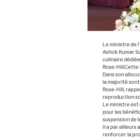
Le ministre de l
Ashok Kumar Sub
culinaire dédiée
Rose-Hill.Cette 
Dans son allocu
la majorité son
Rose-Hill, rapp
reproduction so
Le ministre est
pour les bénéfi
suspension de le
Il a par ailleur
renforcer la pr