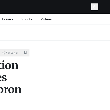
Loisirs
Sports
Vidéos
Partager
tion
es
bron