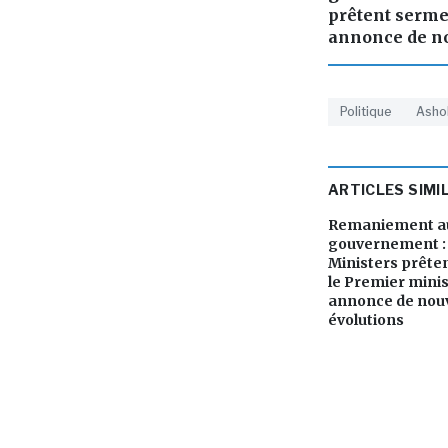
prêtent serme
annonce de no
Politique
Asho
ARTICLES SIMI
Remaniement au
gouvernement : 
Ministers prête
le Premier mini
annonce de nouv
évolutions