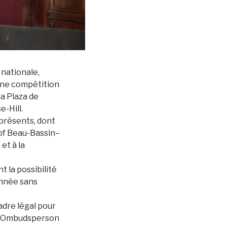
 nationale,
 une compétition
la Plaza de
e-Hill.
 présents, dont
 of Beau-Bassin–
et à la
 la possibilité
année sans
cadre légal pour
 un Ombudsperson