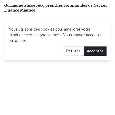
Guillaume Passebecq prend les commandes de Necker
Finance Maurice
Nous utilisons des cookies pour améliorer votre
expérience et analyser le trafic. Vous pouvez accepter
ou refuser.
Refuser
Accepter
L'actualité mauricienne en continu
Contact
Demander le retrait d'un article
Confidentialité
© 2026 actu.mu —
Tous droits réservés